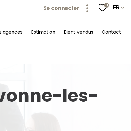
Langu
0
FR
Se connecter
os agences
estimation
biens vendus
contact
ivonne-les-