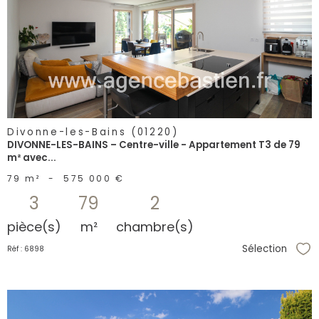
voir le
bien
Divonne-les-Bains (01220)
DIVONNE-LES-BAINS – Centre-ville - Appartement T3 de 79
m² avec...
79 m²
-
575 000 €
3
79
2
pièce(s)
m²
chambre(s)
Sélection
Réf : 6898
Sél