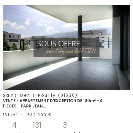
voir le
bien
Saint-Genis-Pouilly (01630)
VENTE - APPARTEMENT D'EXCEPTION DE 130m² - 4
PIECES - PARK JEAN...
131 m²
-
632 000 €
4
131
3