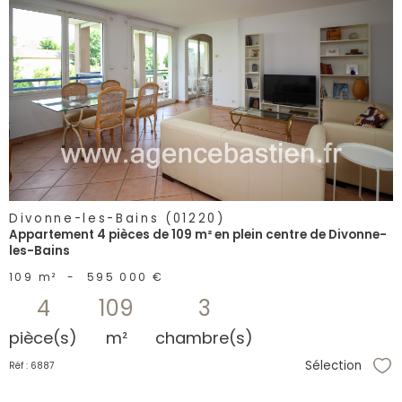
voir le
bien
Divonne-les-Bains (01220)
Appartement 4 pièces de 109 m² en plein centre de Divonne-
les-Bains
109 m²
-
595 000 €
4
109
3
pièce(s)
m²
chambre(s)
Sélection
Réf : 6887
Sél