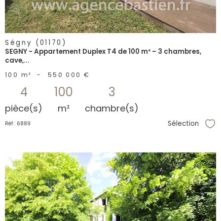
Ségny (01170)
SEGNY - Appartement Duplex T4 de 100 m² – 3 chambres,
cave,...
100 m²
-
550 000 €
4
100
3
pièce(s)
m²
chambre(s)
Sélection
Réf : 6889
Sél
voir le