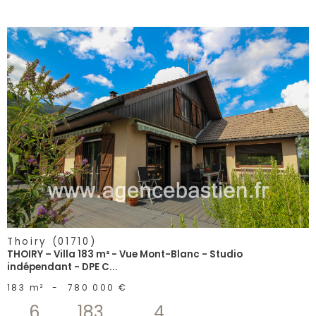
voir le
bien
Thoiry (01710)
THOIRY – Villa 183 m² - Vue Mont-Blanc - Studio
indépendant - DPE C...
183 m²
-
780 000 €
6
183
4