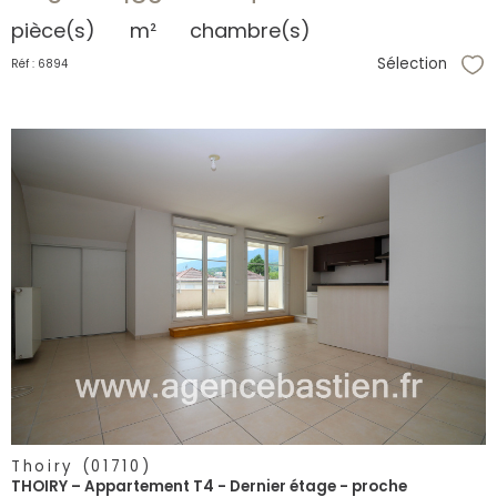
pièce(s)
m²
chambre(s)
Sélection
Réf : 6894
Sél
voir le
bien
Thoiry (01710)
THOIRY – Appartement T4 - Dernier étage - proche