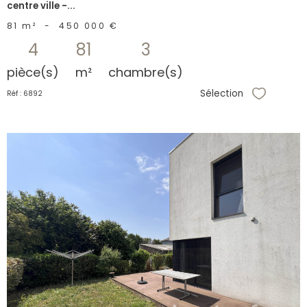
centre ville -...
81 m²
-
450 000 €
4
81
3
pièce(s)
m²
chambre(s)
Sélection
Réf : 6892
Sélectionne
voir le
bien