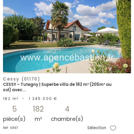
voir le
bien
Cessy (01170)
CESSY – Tutegny | Superbe villa de 182 m² (205m² au
sol) avec...
182 m²
-
1 245 000 €
5
182
4
pièce(s)
m²
chambre(s)
Sélection
Réf : 6897
Sélectionne