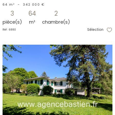
64 m²
-
342 000 €
3
64
2
pièce(s)
m²
chambre(s)
Sélection
Réf : 6880
Sél
voir le
bien