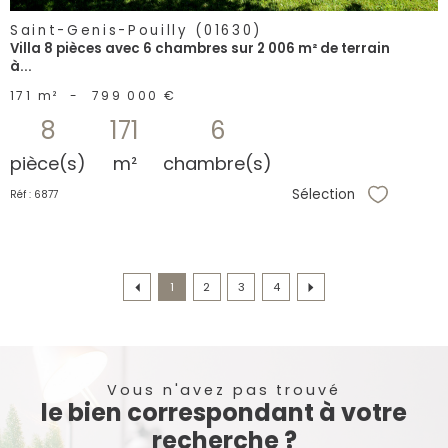
Saint-Genis-Pouilly (01630)
Villa 8 pièces avec 6 chambres sur 2 006 m² de terrain
à...
171 m²
-
799 000 €
8
171
6
pièce(s)
m²
chambre(s)
Sélection
Réf : 6877
Sélectionne
1
2
3
4
Vous n'avez pas trouvé
le bien correspondant à votre
recherche ?