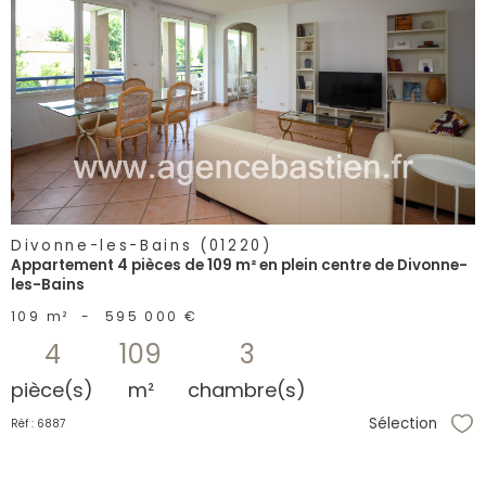
voir le
bien
Divonne-les-Bains (01220)
Appartement 4 pièces de 109 m² en plein centre de Divonne-
les-Bains
109 m²
-
595 000 €
4
109
3
pièce(s)
m²
chambre(s)
Sélection
Réf : 6887
Sél