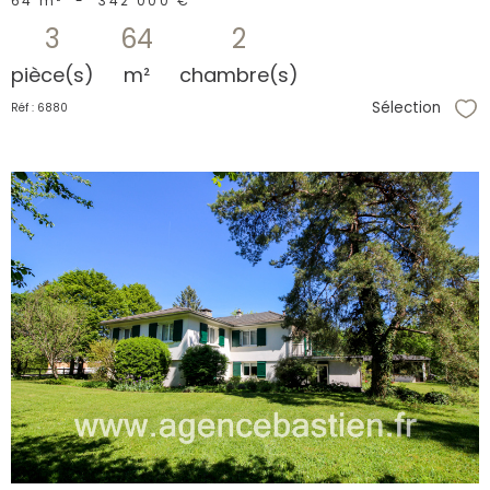
64 m²
-
342 000 €
3
64
2
pièce(s)
m²
chambre(s)
Sélection
Réf : 6880
Sél
voir le
bien