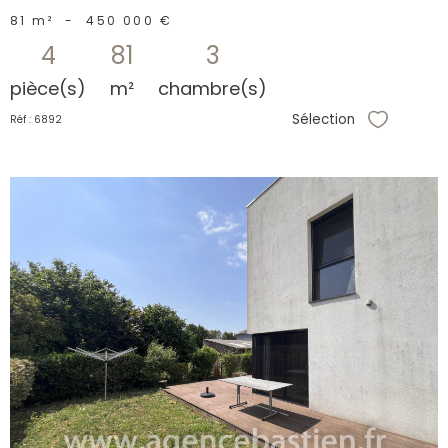
81 m²
-
450 000 €
4
81
3
pièce(s)
m²
chambre(s)
Sélection
Réf : 6892
Sélectionne
voir le
bien