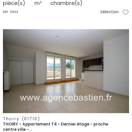
pièce(s)
m²
chambre(s)
Sélection
Réf : 6894
Sél
voir le
bien
Thoiry (01710)
THOIRY – Appartement T4 - Dernier étage - proche
centre ville -...