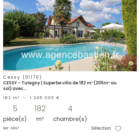
voir le
bien
Cessy (01170)
CESSY – Tutegny | Superbe villa de 182 m² (205m² au
sol) avec...
182 m²
-
1 245 000 €
5
182
4
pièce(s)
m²
chambre(s)
Sélection
Réf : 6897
Sélectionne