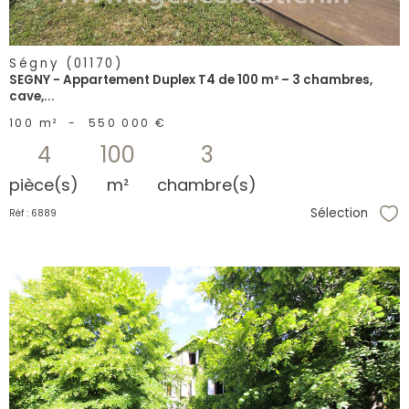
Ségny (01170)
SEGNY - Appartement Duplex T4 de 100 m² – 3 chambres,
cave,...
100 m²
-
550 000 €
4
100
3
pièce(s)
m²
chambre(s)
Sélection
Réf : 6889
Sél
voir le