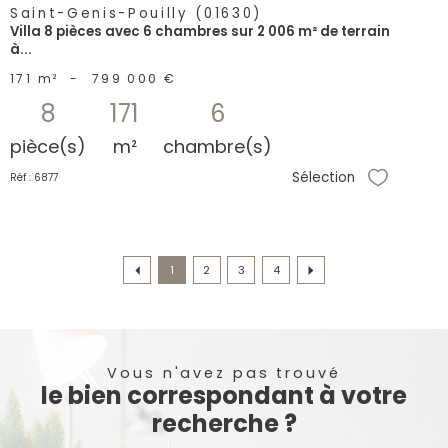
Saint-Genis-Pouilly (01630)
Villa 8 pièces avec 6 chambres sur 2 006 m² de terrain
à...
171 m²
-
799 000 €
8
171
6
pièce(s)
m²
chambre(s)
Sélection
Réf : 6877
Sélectionne
1
2
3
4
Vous n'avez pas trouvé
le bien correspondant à votre
recherche ?