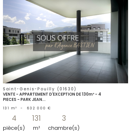
voir le
bien
Saint-Genis-Pouilly (01630)
VENTE - APPARTEMENT D'EXCEPTION DE 130m² - 4
PIECES - PARK JEAN...
131 m²
-
632 000 €
4
131
3
pièce(s)
m²
chambre(s)