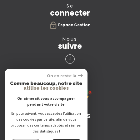
se
connecter
Espace Gestion
nous
suivre
avis
On en reste là
clients
Comme beaucoup, notre site
utilise les cookies
On aimerait vous accompagner
pendant votre visite.
Adhérents
En poursuivant, vous acceptez l'utilisation
des cookies par ce site, afin de vous
proposer des contenus adaptés et réaliser
des statistiques !