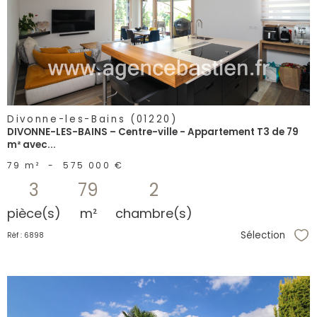
bien
Divonne-les-Bains (01220)
DIVONNE-LES-BAINS – Centre-ville - Appartement T3 de 79
m² avec...
79 m²
-
575 000 €
3
79
2
pièce(s)
m²
chambre(s)
Sélection
Réf : 6898
Sél