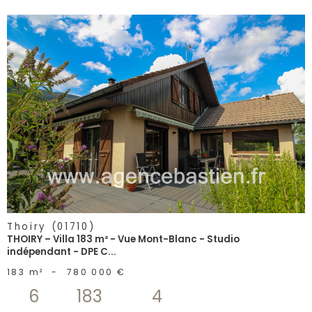
voir le
bien
Thoiry (01710)
THOIRY – Villa 183 m² - Vue Mont-Blanc - Studio
indépendant - DPE C...
183 m²
-
780 000 €
6
183
4