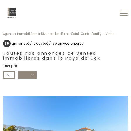
Agences immobilières à Divonne-les-Bains, Saint-Genis-Pouilly
Vente
36
annonce(s) trouvée(s) selon vos critères
Toutes nos annonces de ventes
immobilières dans le Pays de Gex
Trier par
Prix
Date