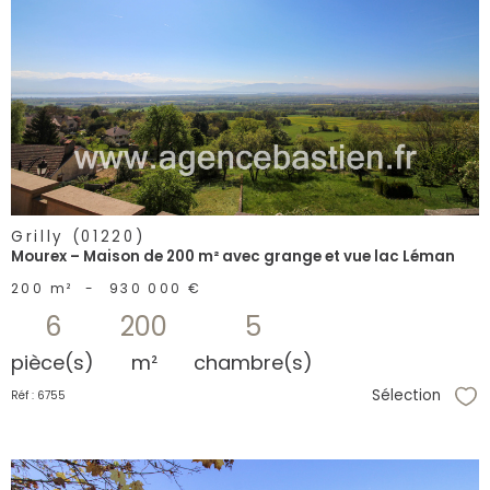
voir le
bien
Grilly (01220)
Mourex – Maison de 200 m² avec grange et vue lac Léman
200 m²
-
930 000 €
6
200
5
pièce(s)
m²
chambre(s)
Sélection
Réf : 6755
Sél