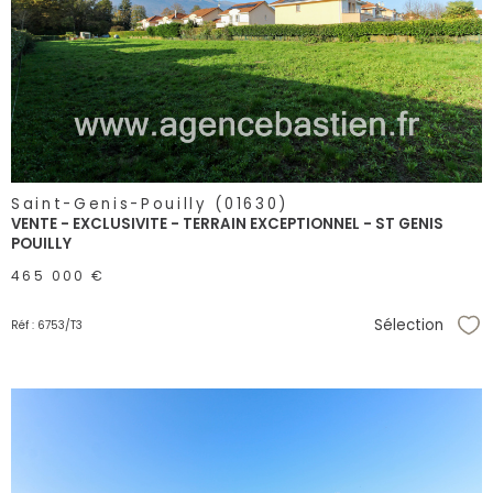
voir le
bien
Saint-Genis-Pouilly (01630)
VENTE - EXCLUSIVITE - TERRAIN EXCEPTIONNEL - ST GENIS
POUILLY
465 000 €
Sélection
Réf : 6753/T3
Sél