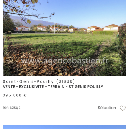
voir le
bien
Saint-Genis-Pouilly (01630)
VENTE - EXCLUSIVITE - TERRAIN - ST GENIS POUILLY
395 000 €
Sélection
Réf : 6753/2
Sél