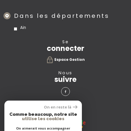
Dans les départements
Ain
se
connecter
Espace Gestion
nous
suivre
avis
On en reste là
clients
Comme beaucoup, notre site
utilise les cookies
On aimerait vous accompagner