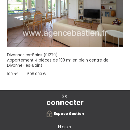
voir le bien
Divonne-les-Bains (01220)
Appartement 4 pièces de 109 m² en plein centre de
Divonne-les-Bains
109 m²
-
595 000 €
se
connecter
Espace Gestion
nous