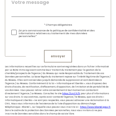
Message
Fieldset
*
par
défaut
Validation
* Champs obligatoires
j'ai pris connaissance de la politique de confidentialité et des
informations relatives au traitement de mes données
personnelles*
Validation
envoyer
Les informations recueillies sur ce formulaire sont enregistrées dans un fichier informatisé
par La Boite Immo agissant comme Sous-traitant du traitement pour la gestion de la
clientèle/prospects de l'Agence / du Réseau qui reste Responsable du Traitement de vos
Données personnelles. La base légale du traitement repose sur l'intérêt légitime de l'Agence /
du Réseau. Elles sont conservées jusqu'à demande de suppression et sont destinées à
l'Agence / au Réseau. Conformément à la loi « informatique et libertés », vous disposez des
droits d’accès, de rectification, d’effacement, d’opposition, de limitation et de portabilité de
vos données. Vous pouvez retirer votre consentement à tout moment en contactant
directement l’Agence / Le Réseau. Consultez le site
https://cnil.fr/fr
pour plus d’informations
sur vos droits. Si vous estimez, après avoir contacté l'Agence / le Réseau, que vos droits «
Informatique et Libertés » ne sont pas respectés, vous pouvez adresser une réclamation à la
CNIL. Nous vous informons de l’existence de la liste d'opposition au démarchage
téléphonique « Bloctel », sur laquelle vous pouvez vous inscrire ici :
https://www.bloctel.gouv.fr
.
Dans le cadre de la protection des Données personnelles, nous vous invitons à ne pas
inscrire de Données sensibles dans le champ de saisie libre.