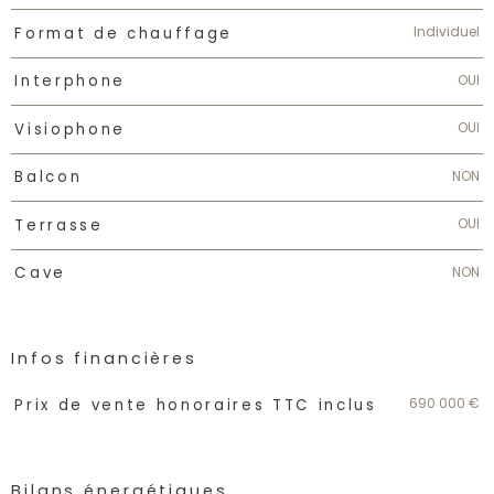
Individuel
Format de chauffage
OUI
Interphone
OUI
Visiophone
NON
Balcon
OUI
Terrasse
NON
Cave
Infos financières
Caractéristiques
Valeurs
690 000 €
Prix de vente honoraires TTC inclus
Bilans énergétiques