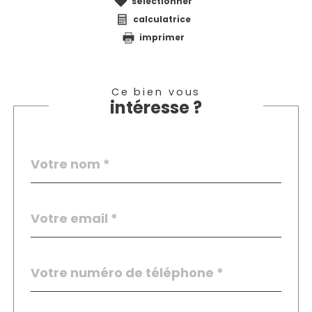
sélectionner
calculatrice
imprimer
Ce bien vous
intéresse ?
Nom
Fieldset
*
par
défaut
email
*
Téléphone
*