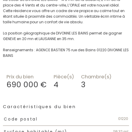
place des 4 Vents et du centre-ville, L’OPALE est votre nouvel idéal.
Cette résidence vous offre un cadre de vie propice au calme tout en
étant située à proximité des commodités. Un véritable écrin intime à
taille humaine pour un confort de vie absolu.
La position géographique de DIVONNE LES BAINS permet de gagner
GENEVE en 20 mn et LAUSANNE en 35 mn.
Renseignements : AGENCE BASTIEN 75 rue des Bains 01220 DIVONNE LES
BAINS
Prix du bien
Pièce(s)
Chambre(s)
690 000 €
4
3
Caractéristiques du bien
Caractéristiques
Valeurs
01220
Code postal
116,32 m²
Surface habitable (m²)