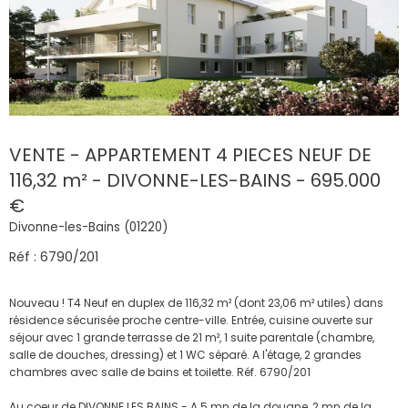
VENTE - APPARTEMENT 4 PIECES NEUF DE
116,32 m² - DIVONNE-LES-BAINS - 695.000
€
Divonne-les-Bains (01220)
Réf : 6790/201
Nouveau ! T4 Neuf en duplex de 116,32 m² (dont 23,06 m² utiles) dans
résidence sécurisée proche centre-ville. Entrée, cuisine ouverte sur
séjour avec 1 grande terrasse de 21 m², 1 suite parentale (chambre,
salle de douches, dressing) et 1 WC séparé. A l'étage, 2 grandes
chambres avec salle de bains et toilette. Réf. 6790/201
Au coeur de DIVONNE LES BAINS - A 5 mn de la douane, 2 mn de la