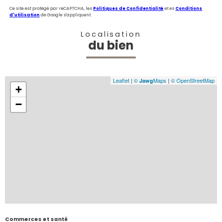
Ce site est protégé par reCAPTCHA, les
Politiques de Confidentialité
et es
Conditions
d'utilisation
de Google s'appliquent.
Localisation
du bien
Leaflet
|
©
Maps
|
© OpenStreetMap
Jawg
+
−
Commerces et santé