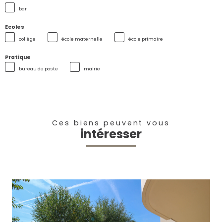
bar
Ecoles
collège
école maternelle
école primaire
Pratique
bureau de poste
mairie
Ces biens peuvent vous
intéresser