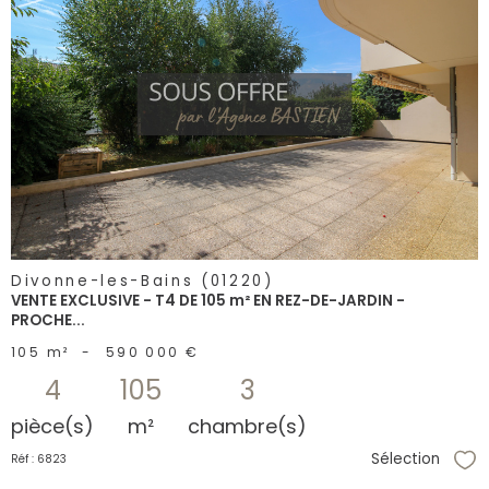
voir le
bien
Divonne-les-Bains (01220)
VENTE EXCLUSIVE - T4 DE 105 m² EN REZ-DE-JARDIN -
PROCHE...
105 m²
-
590 000 €
4
105
3
pièce(s)
m²
chambre(s)
Sélection
Réf : 6823
Sél