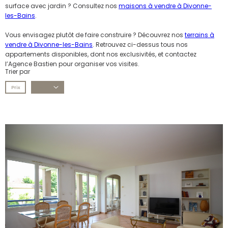
surface avec jardin ? Consultez nos
maisons à vendre à Divonne-
les-Bains
.
Vous envisagez plutôt de faire construire ? Découvrez nos
terrains à
vendre à Divonne-les-Bains
. Retrouvez ci-dessus tous nos
appartements disponibles, dont nos exclusivités, et contactez
l’Agence Bastien pour organiser vos visites.
Trier par
Prix
Date
voir le
bien