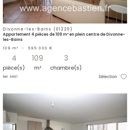
Divonne-les-Bains (01220)
Appartement 4 pièces de 109 m² en plein centre de Divonne-
les-Bains
109 m²
-
595 000 €
4
109
3
pièce(s)
m²
chambre(s)
Sélection
Réf : 6887
Sél
voir le