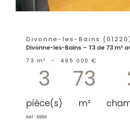
Divonne-les-Bains (01220
Divonne-les-Bains – T3 de 73 m² a
73 m²
-
495 000 €
3
73
pièce(s)
m²
cham
Réf : 6866