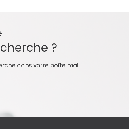
é
echerche ?
erche dans votre boîte mail !