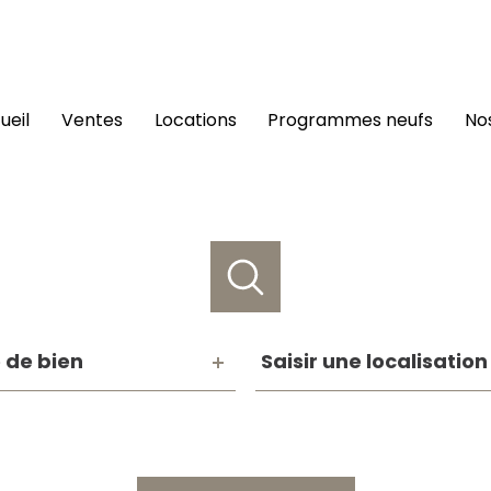
cueil
ventes
locations
programmes neufs
n
e
Saisir
 de bien
Saisir une localisation
une
n
localisation
Référence