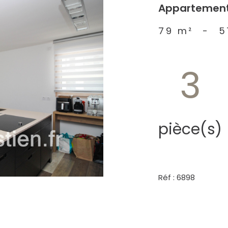
Appartement 
79 m²
-
5
3
pièce(s)
Réf : 6898