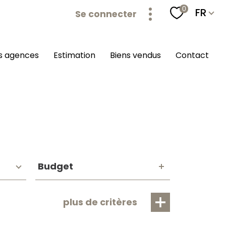
Langu
0
FR
Se connecter
os agences
estimation
biens vendus
contact
Budget
Budget
plus de critères