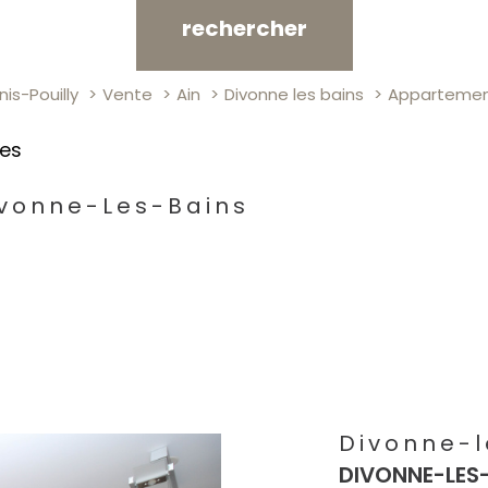
rechercher
is-Pouilly
Vente
Ain
Divonne les bains
Apparteme
res
ivonne-Les-Bains
Divonne-l
DIVONNE-LES-