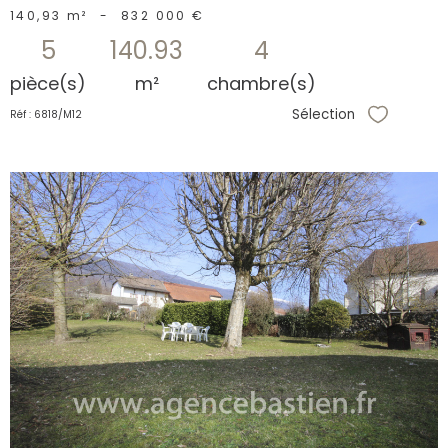
140,93 m²
-
832 000 €
5
140.93
4
pièce(s)
m²
chambre(s)
Sélection
Réf : 6818/M12
Sélectionne
voir le
bien