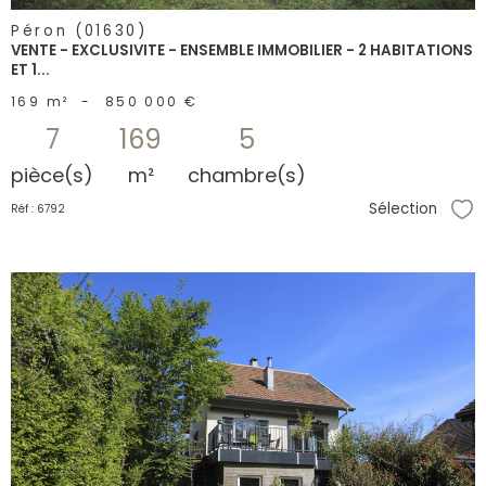
Péron (01630)
VENTE - EXCLUSIVITE - ENSEMBLE IMMOBILIER - 2 HABITATIONS
ET 1...
169 m²
-
850 000 €
7
169
5
pièce(s)
m²
chambre(s)
Sélection
Réf : 6792
Sél
voir le
bien