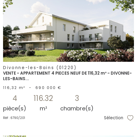
voir le
bien
Divonne-les-Bains (01220)
VENTE - APPARTEMENT 4 PIECES NEUF DE 116,32 m² - DIVONNE-
LES-BAINS...
116,32 m²
-
690 000 €
4
116.32
3
pièce(s)
m²
chambre(s)
Sélection
Réf : 6790/201
Sél