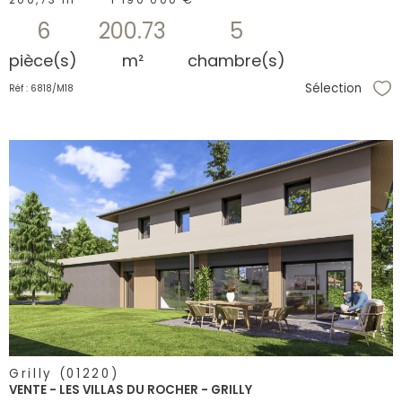
6
200.73
5
pièce(s)
m²
chambre(s)
Sélection
Réf : 6818/M18
Sél
voir le
bien
Grilly (01220)
VENTE - LES VILLAS DU ROCHER - GRILLY