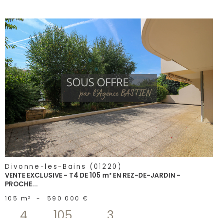
voir le
bien
Divonne-les-Bains (01220)
VENTE EXCLUSIVE - T4 DE 105 m² EN REZ-DE-JARDIN -
PROCHE...
105 m²
-
590 000 €
4
105
3