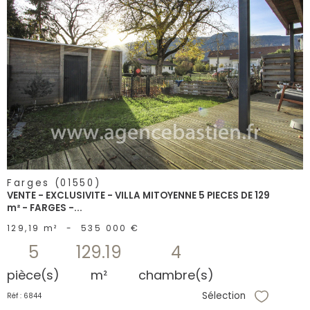
voir le
bien
Farges (01550)
VENTE - EXCLUSIVITE - VILLA MITOYENNE 5 PIECES DE 129
m² - FARGES -...
129,19 m²
-
535 000 €
5
129.19
4
pièce(s)
m²
chambre(s)
Sélection
Réf : 6844
Sélectionne