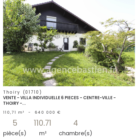
voir le
bien
Thoiry (01710)
VENTE - VILLA INDIVIDUELLE 6 PIECES - CENTRE-VILLE -
THOIRY -...
110,71 m²
-
640 000 €
5
110.71
4
pièce(s)
m²
chambre(s)