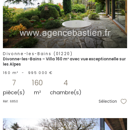
voir le
bien
Divonne-les-Bains (01220)
Divonne-les-Bains – Villa 160 m² avec vue exceptionnelle sur
les Alpes
160 m²
-
995 000 €
7
160
4
pièce(s)
m²
chambre(s)
Sélection
Réf : 6850
Sél