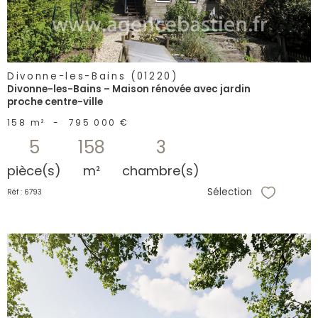
Divonne-les-Bains (01220)
Divonne-les-Bains – Maison rénovée avec jardin
proche centre-ville
158 m²
-
795 000 €
5
158
3
pièce(s)
m²
chambre(s)
Sélection
Réf : 6793
Sélectionne