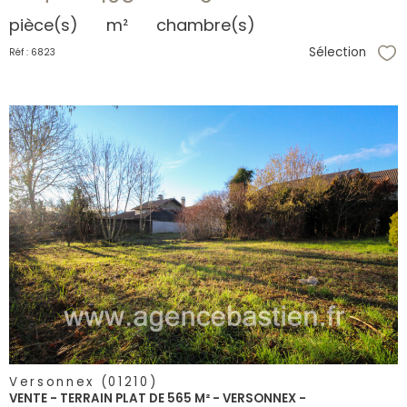
pièce(s)
m²
chambre(s)
Sélection
Réf : 6823
Sél
voir le
bien
Versonnex (01210)
VENTE - TERRAIN PLAT DE 565 M² - VERSONNEX -