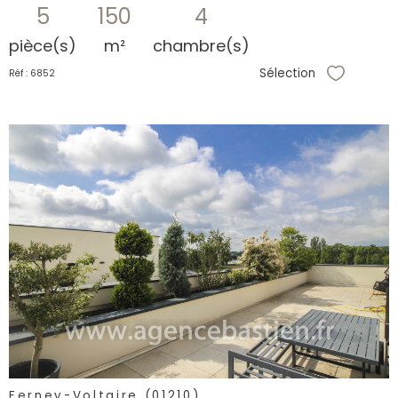
5
150
4
pièce(s)
m²
chambre(s)
Sélection
Réf : 6852
Sélectionne
voir le
bien
Ferney-Voltaire (01210)