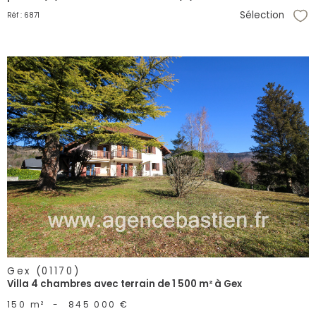
Sélection
Réf : 6871
Sél
voir le
bien
Gex (01170)
Villa 4 chambres avec terrain de 1 500 m² à Gex
150 m²
-
845 000 €