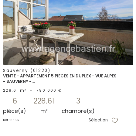
voir le
bien
Sauverny (01220)
VENTE - APPARTEMENT 5 PIECES EN DUPLEX - VUE ALPES
- SAUVERNY -...
228,61 m²
-
790 000 €
6
228.61
3
pièce(s)
m²
chambre(s)
Sélection
Réf : 6856
Sélectionne