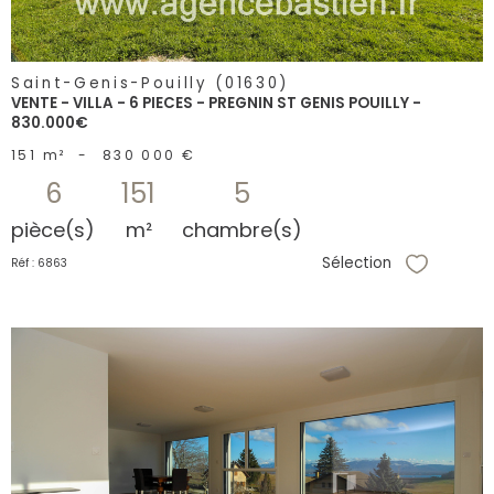
Saint-Genis-Pouilly (01630)
VENTE - VILLA - 6 PIECES - PREGNIN ST GENIS POUILLY -
830.000€
151 m²
-
830 000 €
6
151
5
pièce(s)
m²
chambre(s)
Sélection
Réf : 6863
Sélectionne
voir le