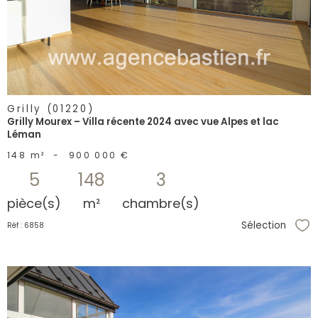
bien
Grilly (01220)
Grilly Mourex – Villa récente 2024 avec vue Alpes et lac
Léman
148 m²
-
900 000 €
5
148
3
pièce(s)
m²
chambre(s)
Sélection
Réf : 6858
Sél