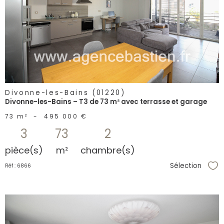
voir le
bien
Divonne-les-Bains (01220)
Divonne-les-Bains – T3 de 73 m² avec terrasse et garage
73 m²
-
495 000 €
3
73
2
pièce(s)
m²
chambre(s)
Sélection
Réf : 6866
Sél