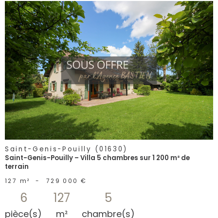
voir le
bien
Saint-Genis-Pouilly (01630)
Saint-Genis-Pouilly – Villa 5 chambres sur 1 200 m² de
terrain
127 m²
-
729 000 €
6
127
5
pièce(s)
m²
chambre(s)