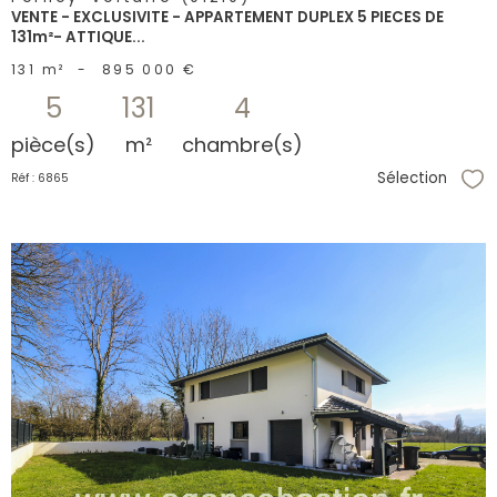
VENTE - EXCLUSIVITE - APPARTEMENT DUPLEX 5 PIECES DE
131m²- ATTIQUE...
131 m²
-
895 000 €
5
131
4
pièce(s)
m²
chambre(s)
Sélection
Réf : 6865
Sél
voir le
bien