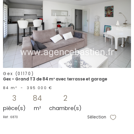
voir le
bien
Gex (01170)
Gex – Grand T3 de 84 m² avec terrasse et garage
84 m²
-
395 000 €
3
84
2
pièce(s)
m²
chambre(s)
Sélection
Réf : 6870
Sélectionne