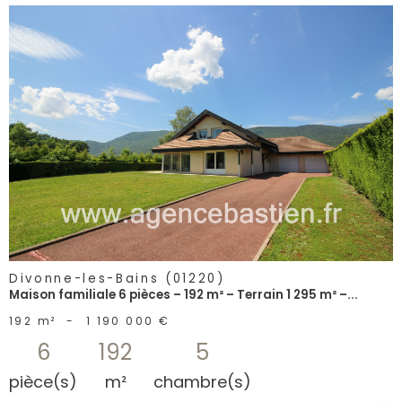
voir le
bien
Divonne-les-Bains (01220)
Maison familiale 6 pièces – 192 m² – Terrain 1 295 m² –...
192 m²
-
1 190 000 €
6
192
5
pièce(s)
m²
chambre(s)