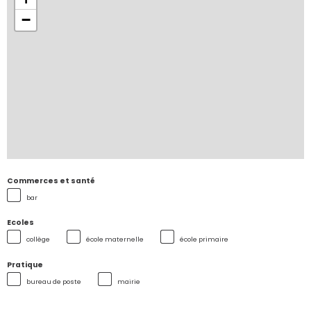
−
Commerces et santé
bar
Ecoles
collège
école maternelle
école primaire
Pratique
bureau de poste
mairie