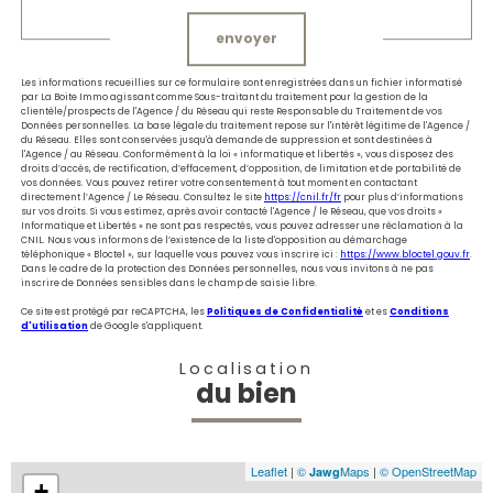
envoyer
Les informations recueillies sur ce formulaire sont enregistrées dans un fichier informatisé
par La Boite Immo agissant comme Sous-traitant du traitement pour la gestion de la
clientèle/prospects de l'Agence / du Réseau qui reste Responsable du Traitement de vos
Données personnelles. La base légale du traitement repose sur l'intérêt légitime de l'Agence /
du Réseau. Elles sont conservées jusqu'à demande de suppression et sont destinées à
l'Agence / au Réseau. Conformément à la loi « informatique et libertés », vous disposez des
droits d’accès, de rectification, d’effacement, d’opposition, de limitation et de portabilité de
vos données. Vous pouvez retirer votre consentement à tout moment en contactant
directement l’Agence / Le Réseau. Consultez le site
https://cnil.fr/fr
pour plus d’informations
sur vos droits. Si vous estimez, après avoir contacté l'Agence / le Réseau, que vos droits «
Informatique et Libertés » ne sont pas respectés, vous pouvez adresser une réclamation à la
CNIL. Nous vous informons de l’existence de la liste d'opposition au démarchage
téléphonique « Bloctel », sur laquelle vous pouvez vous inscrire ici :
https://www.bloctel.gouv.fr
.
Dans le cadre de la protection des Données personnelles, nous vous invitons à ne pas
inscrire de Données sensibles dans le champ de saisie libre.
Ce site est protégé par reCAPTCHA, les
Politiques de Confidentialité
et es
Conditions
d'utilisation
de Google s'appliquent.
Localisation
du bien
Leaflet
|
©
Maps
|
© OpenStreetMap
Jawg
+