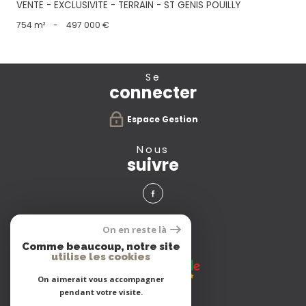
VENTE - EXCLUSIVITE - TERRAIN - ST GENIS POUILLY
754 m²
-
497 000 €
se
connecter
Espace Gestion
nous
suivre
avis
On en reste là
clients
Comme beaucoup, notre site
utilise les cookies
On aimerait vous accompagner
pendant votre visite.