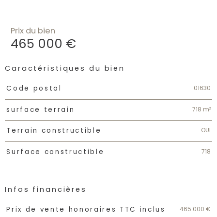
Prix du bien
465 000 €
Caractéristiques du bien
Caractéristiques
Valeurs
01630
Code postal
718 m²
surface terrain
OUI
Terrain constructible
718
Surface constructible
Infos financières
Caractéristiques
Valeurs
465 000 €
Prix de vente honoraires TTC inclus