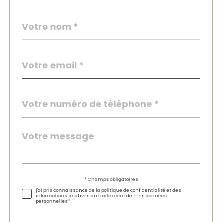
Nom
Fieldset
*
par
défaut
email
*
Téléphone
*
Message
Fieldset
*
par
défaut
Validation
* Champs obligatoires
j'ai pris connaissance de la politique de confidentialité et des
informations relatives au traitement de mes données
personnelles*
Validation