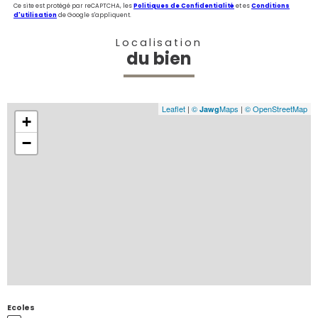
Ce site est protégé par reCAPTCHA, les
Politiques de Confidentialité
et es
Conditions
d'utilisation
de Google s'appliquent.
Localisation
du bien
Leaflet
|
©
Maps
|
© OpenStreetMap
Jawg
+
−
Ecoles