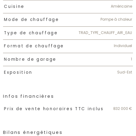
Américaine
Cuisine
Pompe à chaleur
Mode de chauffage
TRAD_TYPE_CHAUFF_AIR_EAU
Type de chauffage
Individuel
Format de chauffage
1
Nombre de garage
Sud-Est
Exposition
Infos financières
Caractéristiques
Valeurs
832 000 €
Prix de vente honoraires TTC inclus
Bilans énergétiques