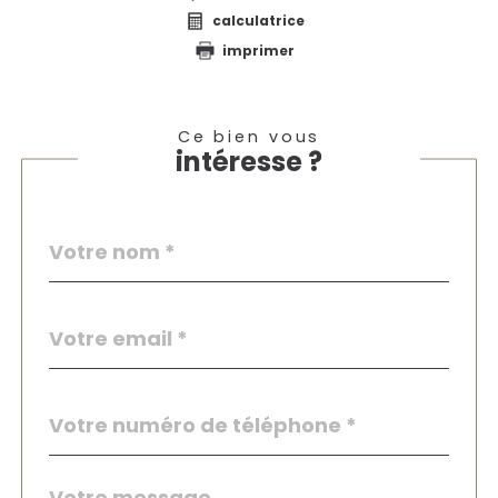
calculatrice
imprimer
Ce bien vous
intéresse ?
Nom
Fieldset
*
par
défaut
email
*
Téléphone
*
Message
Fieldset