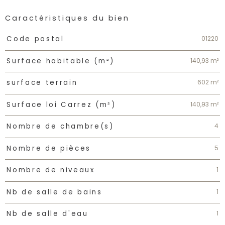
Caractéristiques du bien
Caractéristiques
Valeurs
01220
Code postal
140,93 m²
Surface habitable (m²)
602 m²
surface terrain
140,93 m²
Surface loi Carrez (m²)
4
Nombre de chambre(s)
5
Nombre de pièces
1
Nombre de niveaux
1
Nb de salle de bains
1
Nb de salle d'eau