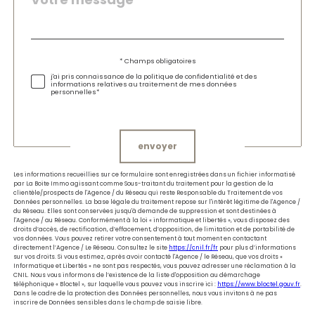
*
par
défaut
Validation
* Champs obligatoires
j'ai pris connaissance de la politique de confidentialité et des
informations relatives au traitement de mes données
personnelles*
Validation
envoyer
Les informations recueillies sur ce formulaire sont enregistrées dans un fichier informatisé
par La Boite Immo agissant comme Sous-traitant du traitement pour la gestion de la
clientèle/prospects de l'Agence / du Réseau qui reste Responsable du Traitement de vos
Données personnelles. La base légale du traitement repose sur l'intérêt légitime de l'Agence /
du Réseau. Elles sont conservées jusqu'à demande de suppression et sont destinées à
l'Agence / au Réseau. Conformément à la loi « informatique et libertés », vous disposez des
droits d’accès, de rectification, d’effacement, d’opposition, de limitation et de portabilité de
vos données. Vous pouvez retirer votre consentement à tout moment en contactant
directement l’Agence / Le Réseau. Consultez le site
https://cnil.fr/fr
pour plus d’informations
sur vos droits. Si vous estimez, après avoir contacté l'Agence / le Réseau, que vos droits «
Informatique et Libertés » ne sont pas respectés, vous pouvez adresser une réclamation à la
CNIL. Nous vous informons de l’existence de la liste d'opposition au démarchage
téléphonique « Bloctel », sur laquelle vous pouvez vous inscrire ici :
https://www.bloctel.gouv.fr
.
Dans le cadre de la protection des Données personnelles, nous vous invitons à ne pas
inscrire de Données sensibles dans le champ de saisie libre.