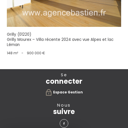
Grilly (01220)
Grilly Mourex – Villa récente 2024 avec vue Alpes et lac
Léman
148 m²
-
900 000 €
se
connecter
Espace Gestion
nous
suivre