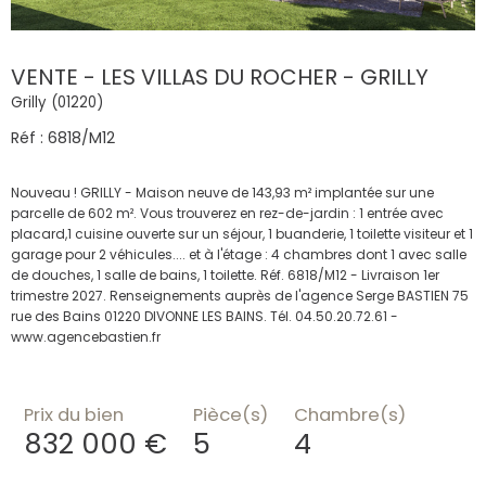
VENTE - LES VILLAS DU ROCHER - GRILLY
Grilly (01220)
Réf : 6818/M12
Nouveau ! GRILLY - Maison neuve de 143,93 m² implantée sur une
parcelle de 602 m². Vous trouverez en rez-de-jardin : 1 entrée avec
placard,1 cuisine ouverte sur un séjour, 1 buanderie, 1 toilette visiteur et 1
garage pour 2 véhicules.... et à l'étage : 4 chambres dont 1 avec salle
de douches, 1 salle de bains, 1 toilette. Réf. 6818/M12 - Livraison 1er
trimestre 2027. Renseignements auprès de l'agence Serge BASTIEN 75
rue des Bains 01220 DIVONNE LES BAINS. Tél. 04.50.20.72.61 -
www.agencebastien.fr
Prix du bien
Pièce(s)
Chambre(s)
832 000 €
5
4