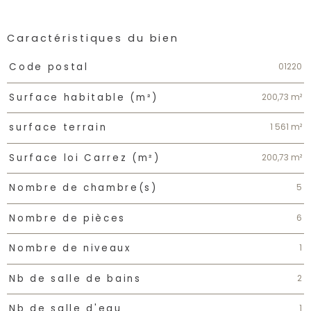
Caractéristiques du bien
Caractéristiques
Valeurs
01220
Code postal
200,73 m²
Surface habitable (m²)
1 561 m²
surface terrain
200,73 m²
Surface loi Carrez (m²)
5
Nombre de chambre(s)
6
Nombre de pièces
1
Nombre de niveaux
2
Nb de salle de bains
1
Nb de salle d'eau