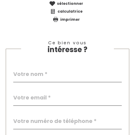
sélectionner
calculatrice
imprimer
Ce bien vous
intéresse ?
Nom
Fieldset
*
par
défaut
email
*
Téléphone
*