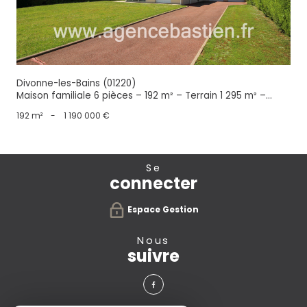
Divonne-les-Bains (01220)
Maison familiale 6 pièces – 192 m² – Terrain 1 295 m² –...
192 m²
-
1 190 000 €
se
connecter
Espace Gestion
nous
suivre