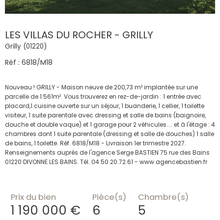
LES VILLAS DU ROCHER - GRILLY
Grilly (01220)
Réf : 6818/M18
Nouveau ! GRILLY - Maison neuve de 200,73 m² implantée sur une
parcelle de 1.561m². Vous trouverez en rez-de-jardin : 1 entrée avec
placard,1 cuisine ouverte sur un séjour, 1 buanderie, 1 cellier, 1 toilette
visiteur, 1 suite parentale avec dressing et salle de bains (baignoire,
douche et double vaque) et 1 garage pour 2 véhicules.... et à l'étage : 4
chambres dont 1 suite parentale (dressing et salle de douches) 1 salle
de bains, 1 toilette. Réf. 6818/M18 - Livraison 1er trimestre 2027.
Renseignements auprès de l'agence Serge BASTIEN 75 rue des Bains
01220 DIVONNE LES BAINS. Tél. 04.50.20.72.61 - www.agencebastien.fr
Prix du bien
Pièce(s)
Chambre(s)
1 190 000 €
6
5