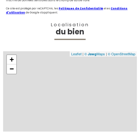
inscrire de Données sensibles dans le champ de saisie libre.
Ce site est protégé par reCAPTCHA, les
Politiques de Confidentialité
et es
Conditions
d'utilisation
de Google s'appliquent.
Localisation
du bien
Leaflet
|
©
Maps
|
© OpenStreetMap
Jawg
+
−