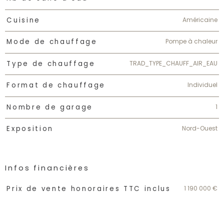
Américaine
Cuisine
Pompe à chaleur
Mode de chauffage
TRAD_TYPE_CHAUFF_AIR_EAU
Type de chauffage
Individuel
Format de chauffage
1
Nombre de garage
Nord-Ouest
Exposition
Infos financières
Caractéristiques
Valeurs
1 190 000 €
Prix de vente honoraires TTC inclus