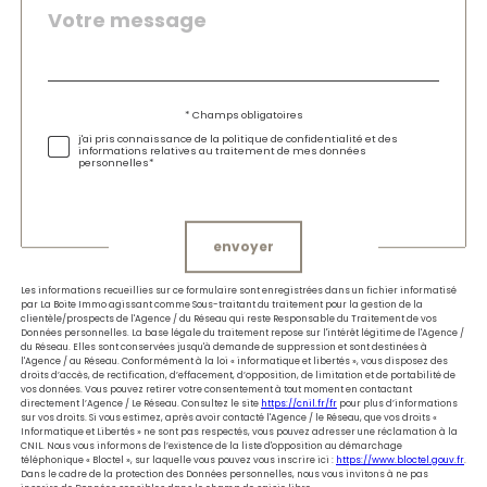
Message
Fieldset
*
par
défaut
Validation
* Champs obligatoires
j'ai pris connaissance de la politique de confidentialité et des
informations relatives au traitement de mes données
personnelles*
Validation
envoyer
Les informations recueillies sur ce formulaire sont enregistrées dans un fichier informatisé
par La Boite Immo agissant comme Sous-traitant du traitement pour la gestion de la
clientèle/prospects de l'Agence / du Réseau qui reste Responsable du Traitement de vos
Données personnelles. La base légale du traitement repose sur l'intérêt légitime de l'Agence /
du Réseau. Elles sont conservées jusqu'à demande de suppression et sont destinées à
l'Agence / au Réseau. Conformément à la loi « informatique et libertés », vous disposez des
droits d’accès, de rectification, d’effacement, d’opposition, de limitation et de portabilité de
vos données. Vous pouvez retirer votre consentement à tout moment en contactant
directement l’Agence / Le Réseau. Consultez le site
https://cnil.fr/fr
pour plus d’informations
sur vos droits. Si vous estimez, après avoir contacté l'Agence / le Réseau, que vos droits «
Informatique et Libertés » ne sont pas respectés, vous pouvez adresser une réclamation à la
CNIL. Nous vous informons de l’existence de la liste d'opposition au démarchage
téléphonique « Bloctel », sur laquelle vous pouvez vous inscrire ici :
https://www.bloctel.gouv.fr
.
Dans le cadre de la protection des Données personnelles, nous vous invitons à ne pas