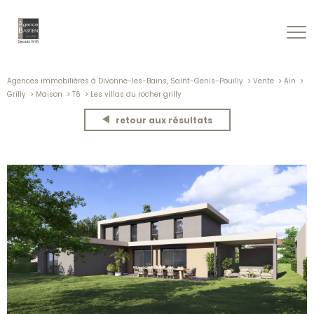
Agences immobilières à Divonne-les-Bains, Saint-Genis-Pouilly
Vente
Ain
Grilly
Maison
T6
Les villas du rocher grilly
retour aux résultats