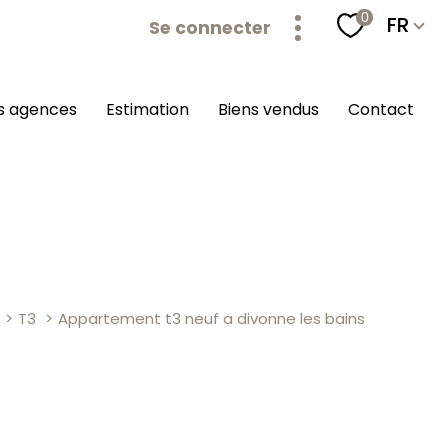
Langu
0
FR
Se connecter
os agences
estimation
biens vendus
contact
T3
Appartement t3 neuf a divonne les bains