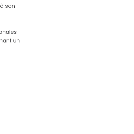
 à son
ionales
chant un