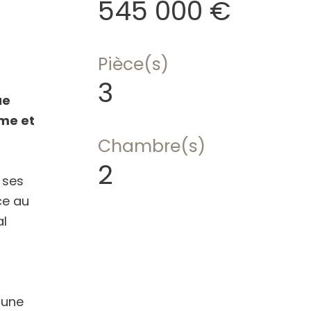
545 000 €
Pièce(s)
3
ue
lme et
Chambre(s)
2
 ses
ce au
al
 une