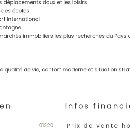
es déplacements doux et les loisirs
 des écoles
rt international
montagne
 marchés immobiliers les plus recherchés du Pays
tre qualité de vie, confort moderne et situation str
ien
Infos financi
01220
Caractéristiques
Valeur
Prix de vente h