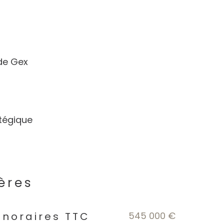
 de Gex
atégique
ères
s
545 000 €
onoraires TTC