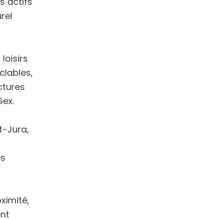
s actifs
rel
loisirs
clables,
ctures
Gex.
ut-Jura
,
es
ximité,
ent