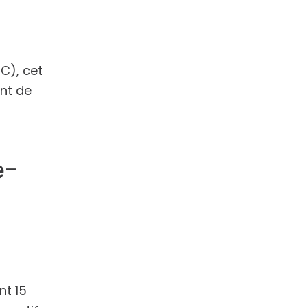
C), cet
nt de
e-
nt 15