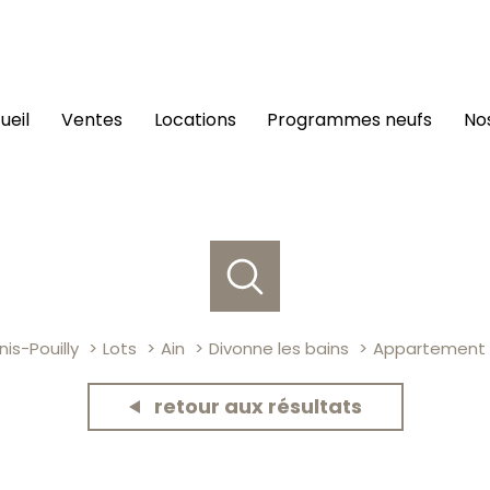
cueil
ventes
locations
programmes neufs
n
is-Pouilly
Lots
Ain
Divonne les bains
Appartement
retour aux résultats