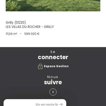
Grilly (01220)
LES VILLAS DU ROCHER - GRILLY
111,34 m²
-
599 000 €
se
connecter
Espace Gestion
nous
suivre
avis
On en reste là