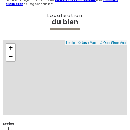
Ce site est protégé par reCAPTCHA, les
Politiques de Confidentialité
et es
Conditions
d'utilisation
de Google s'appliquent.
Localisation
du bien
Leaflet
|
©
Maps
|
© OpenStreetMap
Jawg
+
−
Ecoles