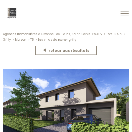
Agences immobilières à Divonne-les-Bains, Saint-Genis-Pouilly
Lots
Ain
Grilly
Maison
T5
Les villas du rocher grilly
retour aux résultats