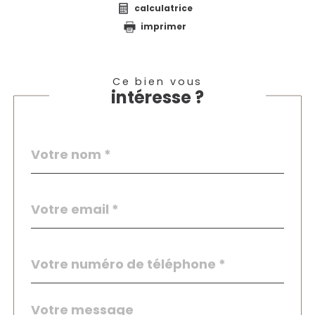
calculatrice
imprimer
Ce bien vous
intéresse ?
Nom
Fieldset
*
par
défaut
email
*
Téléphone
*
Message
Fieldset
*