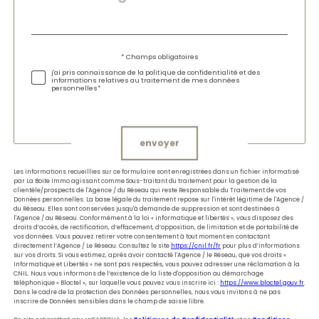
par
défaut
Validation
* Champs obligatoires
j'ai pris connaissance de la politique de confidentialité et des
informations relatives au traitement de mes données
personnelles*
Validation
envoyer
Les informations recueillies sur ce formulaire sont enregistrées dans un fichier informatisé
par La Boite Immo agissant comme Sous-traitant du traitement pour la gestion de la
clientèle/prospects de l'Agence / du Réseau qui reste Responsable du Traitement de vos
Données personnelles. La base légale du traitement repose sur l'intérêt légitime de l'Agence /
du Réseau. Elles sont conservées jusqu'à demande de suppression et sont destinées à
l'Agence / au Réseau. Conformément à la loi « informatique et libertés », vous disposez des
droits d’accès, de rectification, d’effacement, d’opposition, de limitation et de portabilité de
vos données. Vous pouvez retirer votre consentement à tout moment en contactant
directement l’Agence / Le Réseau. Consultez le site
https://cnil.fr/fr
pour plus d’informations
sur vos droits. Si vous estimez, après avoir contacté l'Agence / le Réseau, que vos droits «
Informatique et Libertés » ne sont pas respectés, vous pouvez adresser une réclamation à la
CNIL. Nous vous informons de l’existence de la liste d'opposition au démarchage
téléphonique « Bloctel », sur laquelle vous pouvez vous inscrire ici :
https://www.bloctel.gouv.fr
.
Dans le cadre de la protection des Données personnelles, nous vous invitons à ne pas
inscrire de Données sensibles dans le champ de saisie libre.