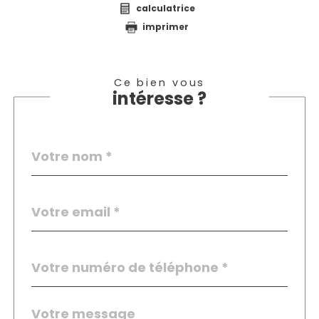
calculatrice
imprimer
Ce bien vous
intéresse ?
Nom
Fieldset
*
par
défaut
email
*
Téléphone
*
Message
Fieldset
*