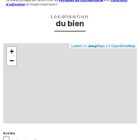
Ce site est protégé par reCAPTCHA, les
Politiques de Confidentialité
et es
Conditions
d'utilisation
de Google s'appliquent.
Localisation
du bien
Leaflet
|
©
Maps
|
© OpenStreetMap
Jawg
+
−
Ecoles