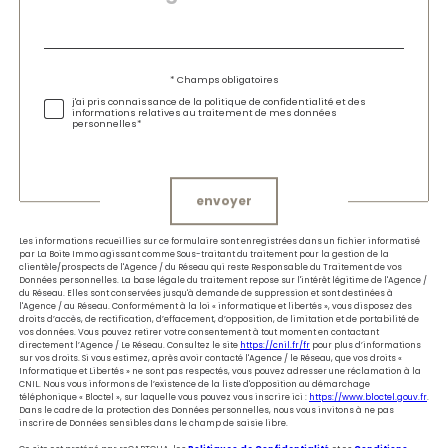
par
défaut
Validation
* Champs obligatoires
j'ai pris connaissance de la politique de confidentialité et des
informations relatives au traitement de mes données
personnelles*
Validation
envoyer
Les informations recueillies sur ce formulaire sont enregistrées dans un fichier informatisé
par La Boite Immo agissant comme Sous-traitant du traitement pour la gestion de la
clientèle/prospects de l'Agence / du Réseau qui reste Responsable du Traitement de vos
Données personnelles. La base légale du traitement repose sur l'intérêt légitime de l'Agence /
du Réseau. Elles sont conservées jusqu'à demande de suppression et sont destinées à
l'Agence / au Réseau. Conformément à la loi « informatique et libertés », vous disposez des
droits d’accès, de rectification, d’effacement, d’opposition, de limitation et de portabilité de
vos données. Vous pouvez retirer votre consentement à tout moment en contactant
directement l’Agence / Le Réseau. Consultez le site
https://cnil.fr/fr
pour plus d’informations
sur vos droits. Si vous estimez, après avoir contacté l'Agence / le Réseau, que vos droits «
Informatique et Libertés » ne sont pas respectés, vous pouvez adresser une réclamation à la
CNIL. Nous vous informons de l’existence de la liste d'opposition au démarchage
téléphonique « Bloctel », sur laquelle vous pouvez vous inscrire ici :
https://www.bloctel.gouv.fr
.
Dans le cadre de la protection des Données personnelles, nous vous invitons à ne pas
inscrire de Données sensibles dans le champ de saisie libre.