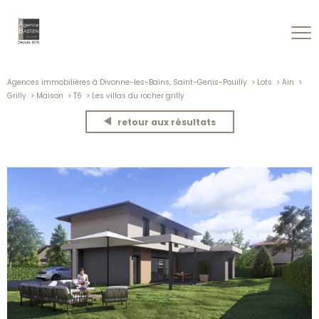
Agences immobilières à Divonne-les-Bains, Saint-Genis-Pouilly
Lots
Ain
Grilly
Maison
T6
Les villas du rocher grilly
retour aux résultats