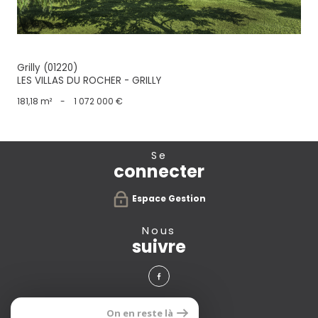
Grilly (01220)
LES VILLAS DU ROCHER - GRILLY
181,18 m²
-
1 072 000 €
se
connecter
Espace Gestion
nous
suivre
avis
On en reste là