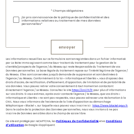
Validation
* Champs obligatoires
j'ai pris connaissance de la politique de confidentialité et des
informations relatives au traitement de mes données
personnelles*
Validation
envoyer
Les informations recueillies sur ce formulaire sont enregistrées dans un fichier informatisé
par La Boite Immo agissant comme Sous-traitant du traitement pour la gestion de la
clientèle/prospects de l'Agence / du Réseau qui reste Responsable du Traitement de vos
Données personnelles. La base légale du traitement repose sur l'intérêt légitime de l'Agence /
du Réseau. Elles sont conservées jusqu'à demande de suppression et sont destinées à
l'Agence / au Réseau. Conformément à la loi « informatique et libertés », vous disposez des
droits d’accès, de rectification, d’effacement, d’opposition, de limitation et de portabilité de
vos données. Vous pouvez retirer votre consentement à tout moment en contactant
directement l’Agence / Le Réseau. Consultez le site
https://cnil.fr/fr
pour plus d’informations
sur vos droits. Si vous estimez, après avoir contacté l'Agence / le Réseau, que vos droits «
Informatique et Libertés » ne sont pas respectés, vous pouvez adresser une réclamation à la
CNIL. Nous vous informons de l’existence de la liste d'opposition au démarchage
téléphonique « Bloctel », sur laquelle vous pouvez vous inscrire ici :
https://www.bloctel.gouv.fr
.
Dans le cadre de la protection des Données personnelles, nous vous invitons à ne pas
inscrire de Données sensibles dans le champ de saisie libre.
Ce site est protégé par reCAPTCHA, les
Politiques de Confidentialité
et es
Conditions
d'utilisation
de Google s'appliquent.