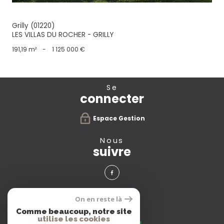
Grilly (01220)
LES VILLAS DU ROCHER - GRILLY
191,19 m²
-
1 125 000 €
se
connecter
Espace Gestion
nous
suivre
avis
On en reste là
clients
Comme beaucoup, notre site
utilise les cookies