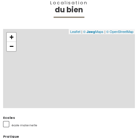
Localisation
du bien
Leaflet
|
©
Maps
|
© OpenStreetMap
Jawg
+
−
Ecoles
école maternelle
Pratique