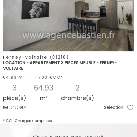
voir le
bien
Ferney-Voltaire (01210)
LOCATION - APPARTEMENT 3 PIECES MEUBLE - FERNEY-
VOLTAIRE
64,93 m²
-
1 700 €
CC*
3
64.93
2
pièce(s)
m²
chambre(s)
Sélection
Réf : 0488 GLM
Sél
* CC : Charges comprises