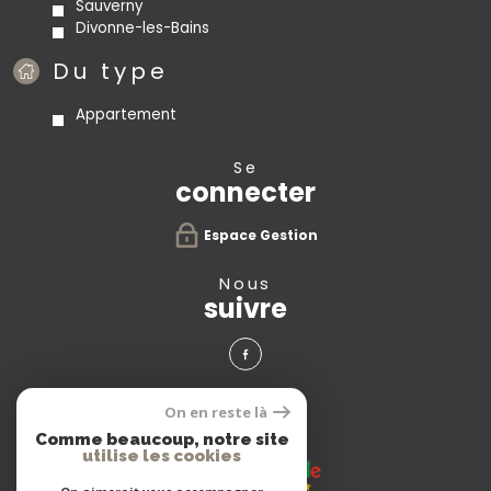
Sauverny
Divonne-les-Bains
Du type
Appartement
se
connecter
Espace Gestion
nous
suivre
avis
On en reste là
clients
Comme beaucoup, notre site
utilise les cookies