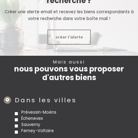
recherche ?
Créer une alerte email et recevez les biens correspondants à
votre recherche dans votre boîte mail !
créer l'alerte
Mais aussi
nous pouvons vous proposer
d'autres biens
Dans les villes
Prévessin-Moëns
Échenevex
Sauverny
Ferney-Voltaire