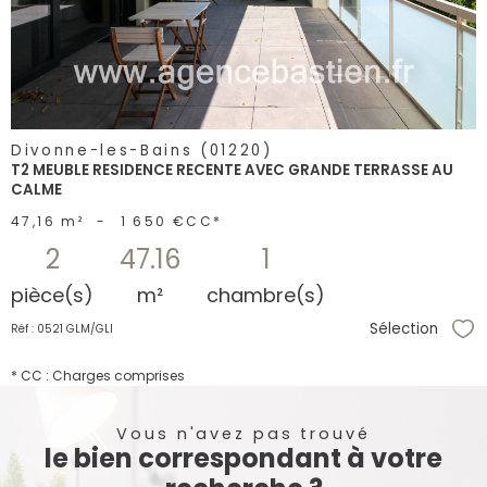
bien
Divonne-les-Bains (01220)
T2 MEUBLE RESIDENCE RECENTE AVEC GRANDE TERRASSE AU
CALME
47,16 m²
-
1 650 €
CC*
2
47.16
1
pièce(s)
m²
chambre(s)
Sélection
Réf : 0521 GLM/GLI
Sél
* CC : Charges comprises
Vous n'avez pas trouvé
le bien correspondant à votre