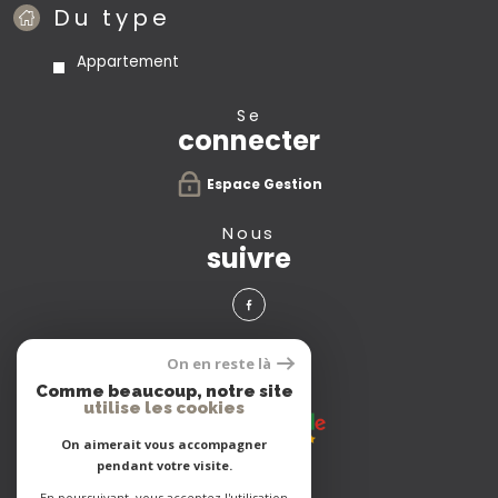
Du type
Appartement
se
connecter
Espace Gestion
nous
suivre
avis
On en reste là
clients
Comme beaucoup, notre site
utilise les cookies
On aimerait vous accompagner
pendant votre visite.
En poursuivant, vous acceptez l'utilisation