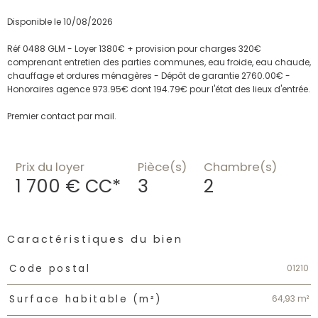
Disponible le 10/08/2026
Réf 0488 GLM - Loyer 1380€ + provision pour charges 320€
comprenant entretien des parties communes, eau froide, eau chaude,
chauffage et ordures ménagères - Dépôt de garantie 2760.00€ -
Honoraires agence 973.95€ dont 194.79€ pour l'état des lieux d'entrée.
Premier contact par mail.
Prix du loyer
Pièce(s)
Chambre(s)
1 700 €
CC*
3
2
Caractéristiques du bien
Caractéristiques
Valeurs
01210
Code postal
64,93 m²
Surface habitable (m²)