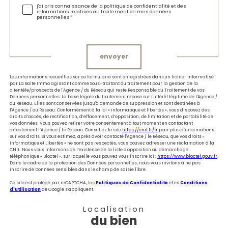
j'ai pris connaissance de la politique de confidentialité et des
informations relatives au traitement de mes données
personnelles*
Validation
envoyer
Les informations recueillies sur ce formulaire sont enregistrées dans un fichier informatisé
par La Boite Immo agissant comme Sous-traitant du traitement pour la gestion de la
clientèle/prospects de l'Agence / du Réseau qui reste Responsable du Traitement de vos
Données personnelles. La base légale du traitement repose sur l'intérêt légitime de l'Agence /
du Réseau. Elles sont conservées jusqu'à demande de suppression et sont destinées à
l'Agence / au Réseau. Conformément à la loi « informatique et libertés », vous disposez des
droits d’accès, de rectification, d’effacement, d’opposition, de limitation et de portabilité de
vos données. Vous pouvez retirer votre consentement à tout moment en contactant
directement l’Agence / Le Réseau. Consultez le site
https://cnil.fr/fr
pour plus d’informations
sur vos droits. Si vous estimez, après avoir contacté l'Agence / le Réseau, que vos droits «
Informatique et Libertés » ne sont pas respectés, vous pouvez adresser une réclamation à la
CNIL. Nous vous informons de l’existence de la liste d'opposition au démarchage
téléphonique « Bloctel », sur laquelle vous pouvez vous inscrire ici :
https://www.bloctel.gouv.fr
.
Dans le cadre de la protection des Données personnelles, nous vous invitons à ne pas
inscrire de Données sensibles dans le champ de saisie libre.
Ce site est protégé par reCAPTCHA, les
Politiques de Confidentialité
et es
Conditions
d'utilisation
de Google s'appliquent.
Localisation
du bien