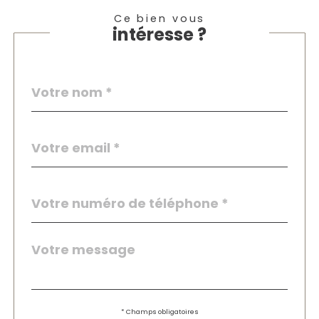
Ce bien vous
intéresse ?
Nom
Fieldset
*
par
défaut
email
*
Téléphone
*
Message
Fieldset
*
par
défaut
Validation
* Champs obligatoires