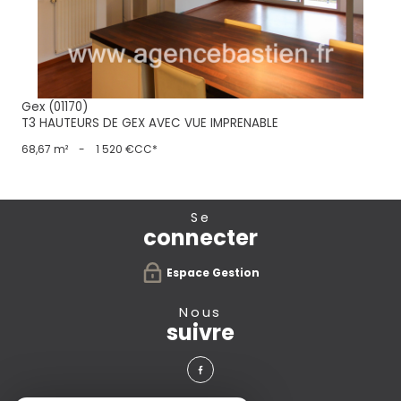
Gex (01170)
T3 HAUTEURS DE GEX AVEC VUE IMPRENABLE
68,67 m²
-
1 520 €
CC*
se
connecter
Espace Gestion
nous
suivre