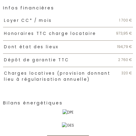
Infos financières
Caractéristiques
Valeurs
1 700 €
Loyer CC* / mois
973,95 €
Honoraires TTC charge locataire
194,79 €
Dont état des lieux
2 760 €
Dépôt de garantie TTC
320 €
Charges locatives (provision donnant
lieu à régularisation annuelle)
Bilans énergétiques