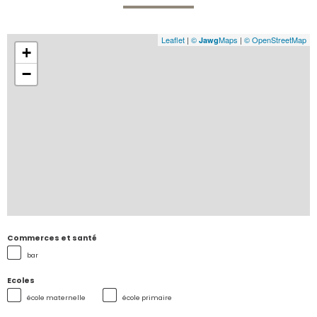
Leaflet
|
©
Maps
|
© OpenStreetMap
Jawg
+
−
Commerces et santé
bar
Ecoles
école maternelle
école primaire