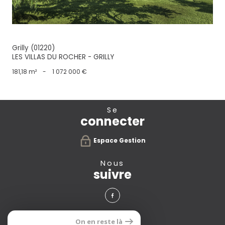
Grilly (01220)
LES VILLAS DU ROCHER - GRILLY
181,18 m²
-
1 072 000 €
se
connecter
Espace Gestion
nous
suivre
avis
On en reste là