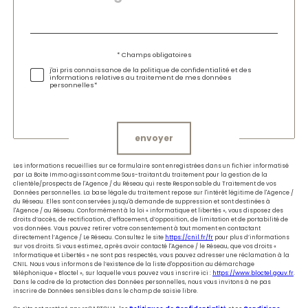
par
défaut
Validation
* Champs obligatoires
j'ai pris connaissance de la politique de confidentialité et des
informations relatives au traitement de mes données
personnelles*
Validation
envoyer
Les informations recueillies sur ce formulaire sont enregistrées dans un fichier informatisé
par La Boite Immo agissant comme Sous-traitant du traitement pour la gestion de la
clientèle/prospects de l'Agence / du Réseau qui reste Responsable du Traitement de vos
Données personnelles. La base légale du traitement repose sur l'intérêt légitime de l'Agence /
du Réseau. Elles sont conservées jusqu'à demande de suppression et sont destinées à
l'Agence / au Réseau. Conformément à la loi « informatique et libertés », vous disposez des
droits d’accès, de rectification, d’effacement, d’opposition, de limitation et de portabilité de
vos données. Vous pouvez retirer votre consentement à tout moment en contactant
directement l’Agence / Le Réseau. Consultez le site
https://cnil.fr/fr
pour plus d’informations
sur vos droits. Si vous estimez, après avoir contacté l'Agence / le Réseau, que vos droits «
Informatique et Libertés » ne sont pas respectés, vous pouvez adresser une réclamation à la
CNIL. Nous vous informons de l’existence de la liste d'opposition au démarchage
téléphonique « Bloctel », sur laquelle vous pouvez vous inscrire ici :
https://www.bloctel.gouv.fr
.
Dans le cadre de la protection des Données personnelles, nous vous invitons à ne pas
inscrire de Données sensibles dans le champ de saisie libre.