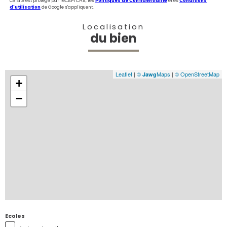
Ce site est protégé par reCAPTCHA, les
Politiques de Confidentialité
et es
Conditions
d'utilisation
de Google s'appliquent.
Localisation
du bien
Leaflet
|
©
Maps
|
© OpenStreetMap
Jawg
+
−
Ecoles