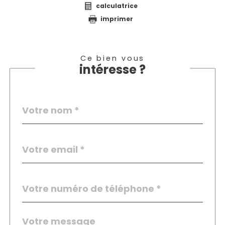
calculatrice
imprimer
Ce bien vous
intéresse ?
Nom
Fieldset
*
par
défaut
email
*
Téléphone
*
Message
Fieldset
*