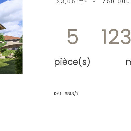
123,06 m²
-
750 000
5
12
pièce(s)
Réf : 6818/7