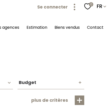
Langu
0
FR
Se connecter
os agences
estimation
biens vendus
contact
Budget
Budget
plus de critères