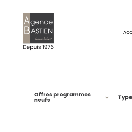
ac
Type
Typ
VOTRE
Offres programmes
Type
d'offre
de
RECHERCHE
neufs
bie