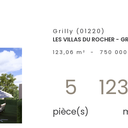
Grilly (01220)
LES VILLAS DU ROCHER - GR
123,06 m²
-
750 000
5
12
pièce(s)