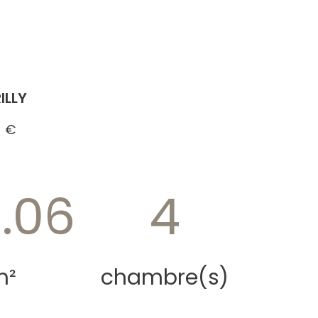
ILLY
 €
3.06
4
m²
chambre(s)