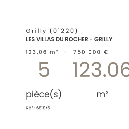
Grilly (01220)
LES VILLAS DU ROCHER - GRILLY
123,06 m²
-
750 000 €
5
123.0
pièce(s)
m²
Réf : 6818/6