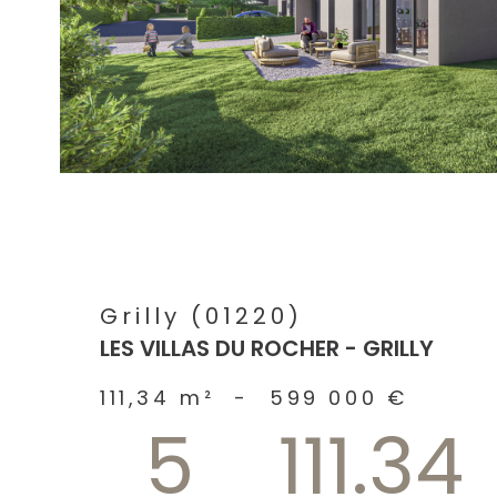
bien
Grilly (01220)
LES VILLAS DU ROCHER - GRILLY
111,34 m²
-
599 000 €
5
111.34