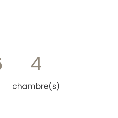
6
4
chambre(s)