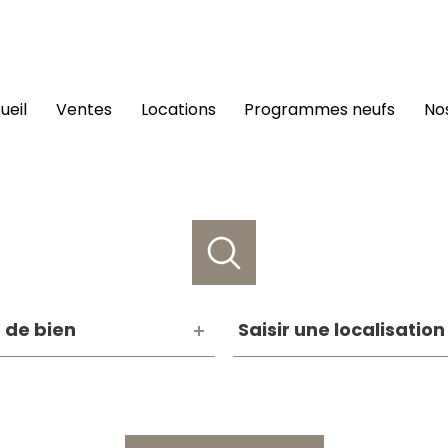
cueil
ventes
locations
programmes neufs
n
e
Saisir
 de bien
Saisir une localisation
une
n
localisation
Référence