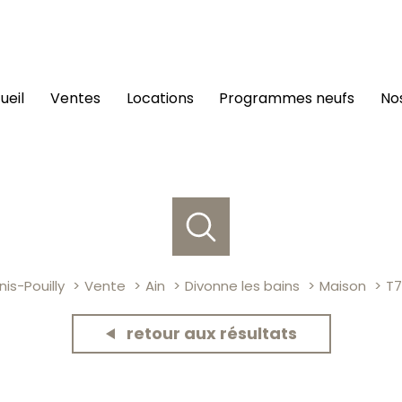
cueil
ventes
locations
programmes neufs
n
is-Pouilly
Vente
Ain
Divonne les bains
Maison
T7
retour aux résultats