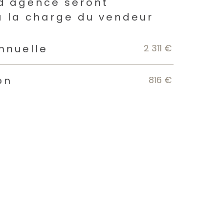
s
 d'agence seront
à la charge du vendeur
2 311 €
nnuelle
816 €
on