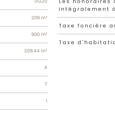
01220
Caractéristiques
Valeur
Les honoraires
intégralement 
209 m²
Taxe foncière a
900 m²
Taxe d'habitati
209,44 m²
4
7
1