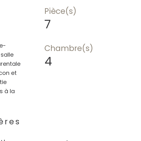
Pièce(s)
7
de-
Chambre(s)
salle
4
arentale
con et
tie
s à la
ères