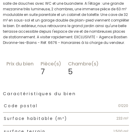
salle de douches avec WC et une buanderie. A l'étage : une grande
mezzanine très lumineuse, 2 chambres, une immense pièce de 63 m²
modulable en suite parentale et un cabinet de toilette. Une cave de 32
m² en sous-sol et un garage double de plain-pied viennent compléter
le bien. En extérieur, nous retrouvons le grand jardin ainsi qu'une belle
terrasse accessible depuis l'espace de vie et de nombreuses places
de stationnement. A visiter rapidement. EXCLUSIVITE - Agence Bastien
Divonne-les-Bains - Réf. 6676 - Honoraires à la charge du vendeur.
Prix du bien
Pièce(s)
Chambre(s)
7
5
Caractéristiques du bien
Caractéristiques
Valeurs
01220
Code postal
233 m²
Surface habitable (m²)
1 500 m²
surface terrain