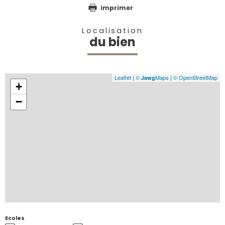
imprimer
Localisation
du bien
Leaflet
|
©
Maps
|
© OpenStreetMap
Jawg
+
−
Ecoles