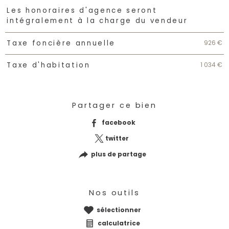
Caractéristiques
Valeurs
Les honoraires d'agence seront
intégralement à la charge du vendeur
926 €
Taxe foncière annuelle
1 034 €
Taxe d'habitation
Partager ce bien
facebook
twitter
plus de partage
Nos outils
sélectionner
calculatrice