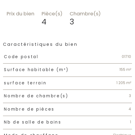
Prix du bien
Pièce(s)
Chambre(s)
4
3
Caractéristiques du bien
Caractéristiques
Valeurs
01710
Code postal
155 m²
Surface habitable (m²)
1 205 m²
surface terrain
3
Nombre de chambre(s)
4
Nombre de pièces
1
Nb de salle de bains