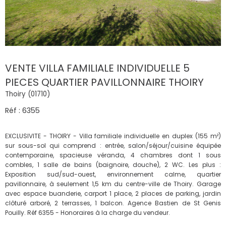
VENTE VILLA FAMILIALE INDIVIDUELLE 5
PIECES QUARTIER PAVILLONNAIRE THOIRY
Thoiry (01710)
Réf : 6355
EXCLUSIVITE - THOIRY - Villa familiale individuelle en duplex (155 m²)
sur sous-sol qui comprend : entrée, salon/séjour/cuisine équipée
contemporaine, spacieuse véranda, 4 chambres dont 1 sous
combles, 1 salle de bains (baignoire, douche), 2 WC. Les plus :
Exposition sud/sud-ouest, environnement calme, quartier
pavillonnaire, à seulement 1,5 km du centre-ville de Thoiry. Garage
avec espace buanderie, carport 1 place, 2 places de parking, jardin
clôturé arboré, 2 terrasses, 1 balcon. Agence Bastien de St Genis
Pouilly. Réf 6355 - Honoraires à la charge du vendeur.