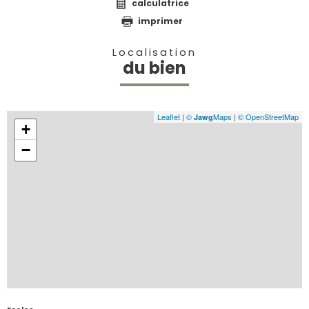
calculatrice
imprimer
Localisation
du bien
Leaflet
|
©
Maps
|
© OpenStreetMap
Jawg
+
−