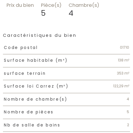
Prix du bien
Pièce(s)
Chambre(s)
5
4
Caractéristiques du bien
Caractéristiques
Valeurs
01710
Code postal
138 m²
Surface habitable (m²)
353 m²
surface terrain
122,29 m²
Surface loi Carrez (m²)
4
Nombre de chambre(s)
5
Nombre de pièces
2
Nb de salle de bains