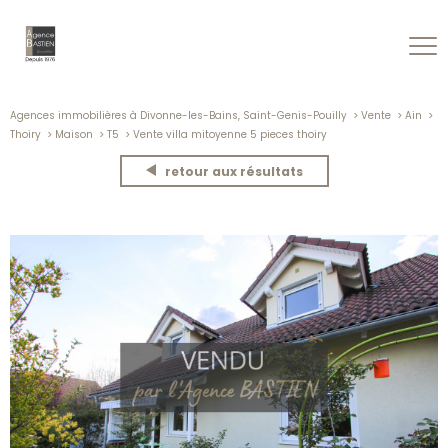
Agences immobilières à Divonne-les-Bains, Saint-Genis-Pouilly
Vente
Ain
Thoiry
Maison
T5
Vente villa mitoyenne 5 pieces thoiry
retour aux résultats