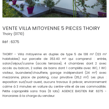
VENTE VILLA MITOYENNE 5 PIECES THOIRY
Thoiry (01710)
Réf : 6375
THOIRY - Villa mitoyenne en duplex de type 5 de 138 m² (123 m²
habitables) sur parcelle de 353.40 m² qui comprend : entrée,
salon/séjour/cuisine (accès terrasse), 4 chambres dont 2 avec
accès au balcon, 2 salles de bains dont 1 complète avec WC, 1 WC
visiteur, buanderie/chaufferie, garage indépendant (24 m²) avec
mezzanine, place de parking, cour privative (35,2 m²). Les plus :
exposition sud/sud-ouest, aucuns travaux à prévoir, environnement
calme à 3 minutes en voiture du centre-ville et de ses commodités.
Petite copropriété sans frais (6 lots). AGENCE BASTIEN Réf. 6375 -
Honoraires à la charge du vendeur.