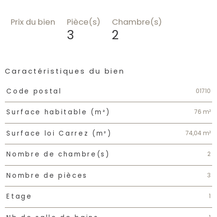
Prix du bien
Pièce(s)
Chambre(s)
3
2
Caractéristiques du bien
Caractéristiques
Valeurs
01710
Code postal
76 m²
Surface habitable (m²)
74,04 m²
Surface loi Carrez (m²)
2
Nombre de chambre(s)
3
Nombre de pièces
1
Etage