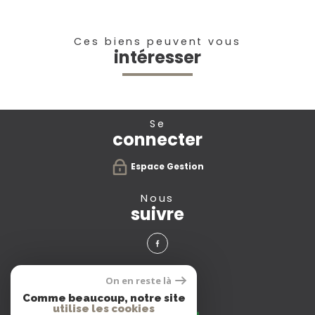
Ces biens peuvent vous
intéresser
se
connecter
Espace Gestion
nous
suivre
avis
On en reste là
clients
Comme beaucoup, notre site
utilise les cookies