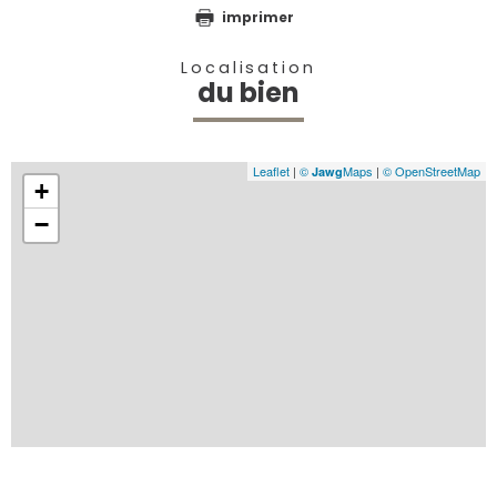
imprimer
Localisation
du bien
Leaflet
|
©
Maps
|
© OpenStreetMap
Jawg
+
−