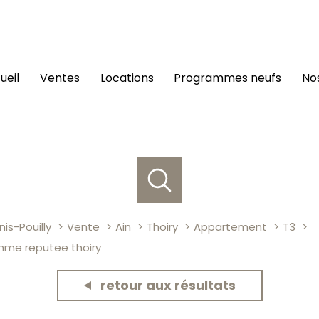
cueil
ventes
locations
programmes neufs
n
is-Pouilly
Vente
Ain
Thoiry
Appartement
T3
mme reputee thoiry
retour aux résultats