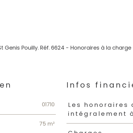
t Genis Pouilly. Réf. 6624 - Honoraires à la charge
ien
Infos financi
01710
Caractéristiques
Valeur
Les honoraires
intégralement 
75 m²