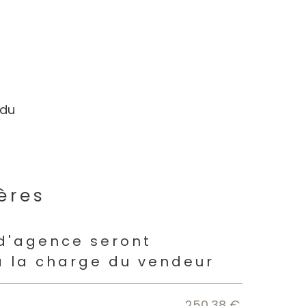
 du
ères
s
 d'agence seront
à la charge du vendeur
250,38 €