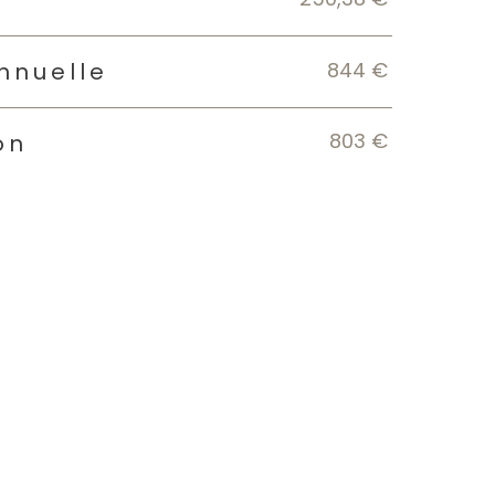
844 €
nnuelle
803 €
on