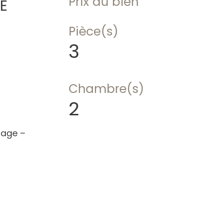
Prix du bien
E
Pièce(s)
3
Chambre(s)
2
lage –