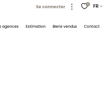
Langu
0
FR
Se connecter
os agences
estimation
biens vendus
contact