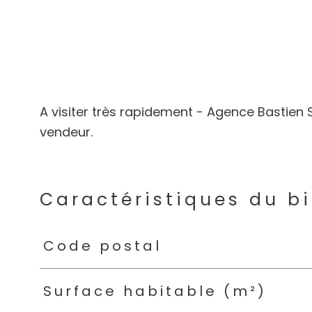
A visiter très rapidement - Agence Bastien S
vendeur.
Caractéristiques du b
Caractéristiques
Valeurs
Code postal
Surface habitable (m²)