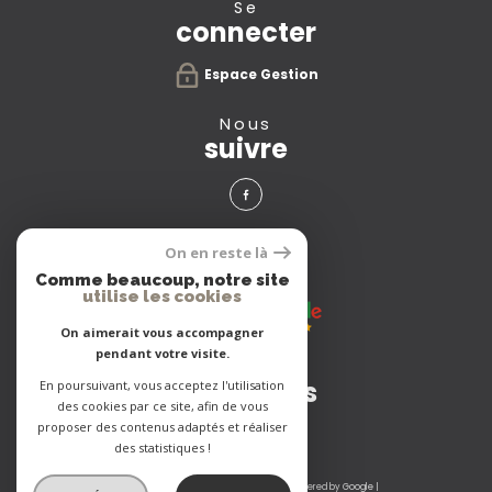
se
connecter
Espace Gestion
nous
suivre
avis
On en reste là
clients
Comme beaucoup, notre site
utilise les cookies
On aimerait vous accompagner
pendant votre visite.
Adhérents
En poursuivant, vous acceptez l'utilisation
des cookies par ce site, afin de vous
proposer des contenus adaptés et réaliser
des statistiques !
© 2026 | Tous droits réservés | Traduction powered by Google |