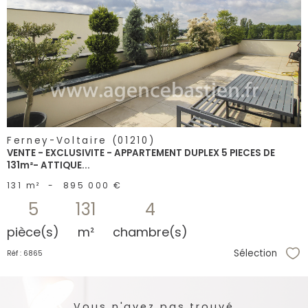
voir le
bien
Ferney-Voltaire (01210)
VENTE - EXCLUSIVITE - APPARTEMENT DUPLEX 5 PIECES DE
131m²- ATTIQUE...
131 m²
-
895 000 €
5
131
4
pièce(s)
m²
chambre(s)
Sélection
Réf : 6865
Sél
Vous n'avez pas trouvé