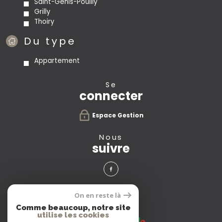
Saint-Genis-Pouilly
Grilly
Thoiry
Du type
Appartement
se
connecter
Espace Gestion
nous
suivre
avis
On en reste là
clients
Comme beaucoup, notre site
utilise les cookies