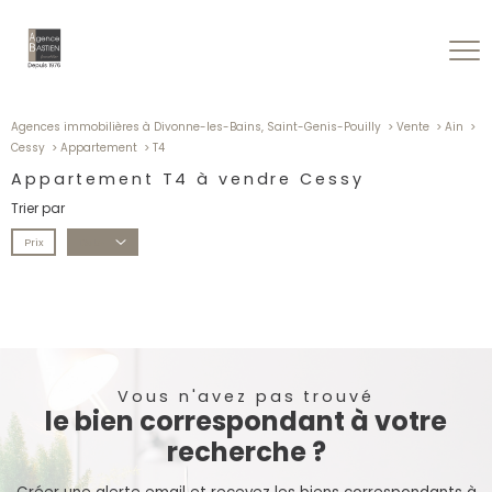
Agences immobilières à Divonne-les-Bains, Saint-Genis-Pouilly
Vente
Ain
Cessy
Appartement
T4
Appartement T4 à vendre Cessy
Trier par
Prix
Date
Vous n'avez pas trouvé
le bien correspondant à votre
recherche ?