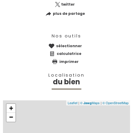
twitter
plus de partage
Nos outils
sélectionner
calculatrice
imprimer
Localisation
du bien
Leaflet
|
©
Maps
|
© OpenStreetMap
Jawg
+
−