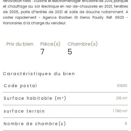
rénovation faits : cuisine et électroménager encastré de 2019, parquet
et chauffage au sol électrique en rez-de-chaussée en 2021, fenêtres
de 2005, porte d?entrée de 2021 et salle de douche notamment. A
visiter rapidement - Agence Bastien St Genis Pouilly. Réf. 6523 -
Honoraires à la charge du vendeur.
Prix du bien
Pièce(s)
Chambre(s)
7
5
Caractéristiques du bien
Caractéristiques
Valeurs
01630
Code postal
216 m²
Surface habitable (m²)
1 780 m²
surface terrain
5
Nombre de chambre(s)