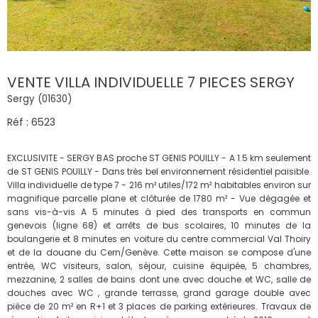
VENTE VILLA INDIVIDUELLE 7 PIECES SERGY
Sergy (01630)
Réf : 6523
EXCLUSIVITE - SERGY BAS proche ST GENIS POUILLY - A 1.5 km seulement
de ST GENIS POUILLY - Dans très bel environnement résidentiel paisible.
Villa individuelle de type 7 - 216 m² utiles/172 m² habitables environ sur
magnifique parcelle plane et clôturée de 1780 m² - Vue dégagée et
sans vis-à-vis A 5 minutes à pied des transports en commun
genevois (ligne 68) et arrêts de bus scolaires, 10 minutes de la
boulangerie et 8 minutes en voiture du centre commercial Val Thoiry
et de la douane du Cern/Genève. Cette maison se compose d'une
entrée, WC visiteurs, salon, séjour, cuisine équipée, 5 chambres,
mezzanine, 2 salles de bains dont une avec douche et WC, salle de
douches avec WC , grande terrasse, grand garage double avec
pièce de 20 m² en R+1 et 3 places de parking extérieures. Travaux de