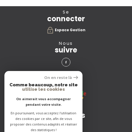
se
connecter
Espace Gestion
nous
suivre
avis
On en reste là
clients
Comme beaucoup, notre site
utilise les cookies
On aimerait vous accompagner
pendant votre visite.
Adhérents
En poursuivant, vous acceptez l'utilisation
des cookies par ce site, afin de vous
proposer des contenus adaptés et réaliser
des statistiques !