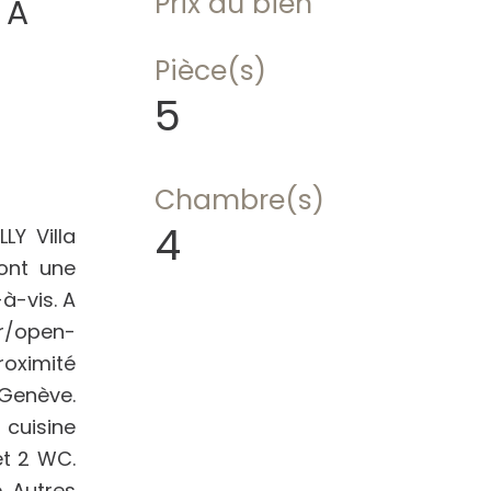
Prix du bien
 A
Pièce(s)
5
Chambre(s)
4
LY Villa
ont une
à-vis. A
fr/open-
oximité
/Genève.
 cuisine
et 2 WC.
. Autres