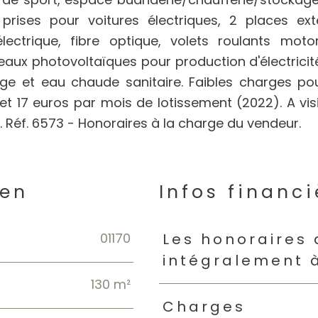
rises pour voitures électriques, 2 places exté
lectrique, fibre optique, volets roulants moto
eaux photovoltaïques pour production d'électricit
e et eau chaude sanitaire. Faibles charges po
t 17 euros par mois de lotissement (2022). A visi
. Réf. 6573 - Honoraires à la charge du vendeur.
ien
Infos financi
01170
Caractéristiques
Valeur
Les honoraires
intégralement 
130 m²
Charges