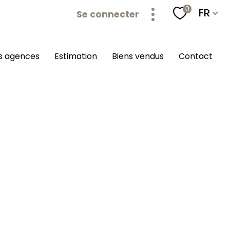
Langu
0
FR
Se connecter
os agences
estimation
biens vendus
contact