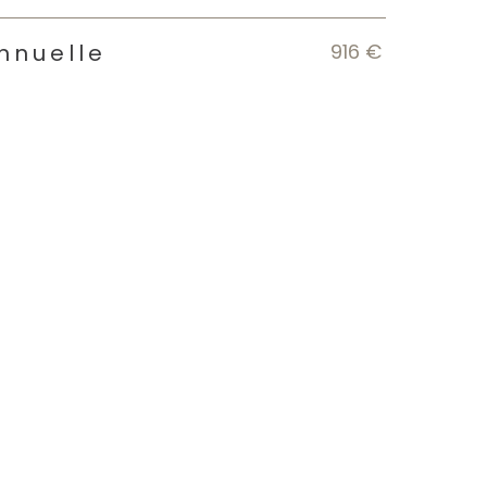
916 €
nnuelle