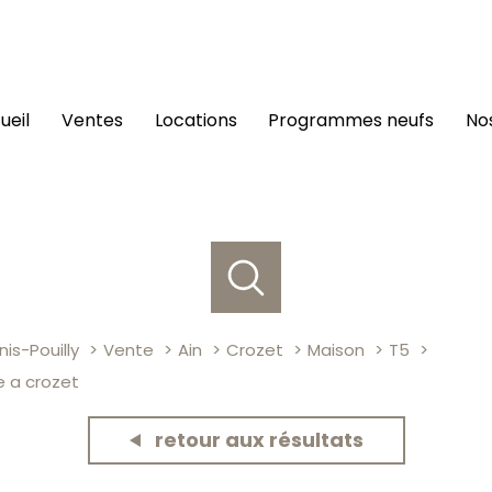
cueil
ventes
locations
programmes neufs
n
is-Pouilly
Vente
Ain
Crozet
Maison
T5
e a crozet
retour aux résultats