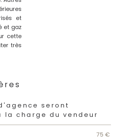
rieures
risés et
é et gaz
ur cette
ter très
ères
s
 d'agence seront
à la charge du vendeur
75 €