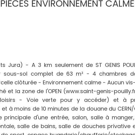
 5 PIECES ENVIRONNEMENT CALME
ts Jura) - A 3 km seulement de ST GENIS POUIL
sur sous-sol complet de 63 m² - 4 chambres d
celle clôturée - Environnement calme - Aucun vis-
é et la zone de l'OPEN (www.saint-genis-pouilly.
-loisirs - Voie verte pour y accéder) et à pr
s et à moins de 10 minutes de la douane du CERN
rincipale d'une entrée, salon, salle à manger,
tale, salle de bains, salle de douches privative 
 de sport, espace buanderie/chaufferie/stockage