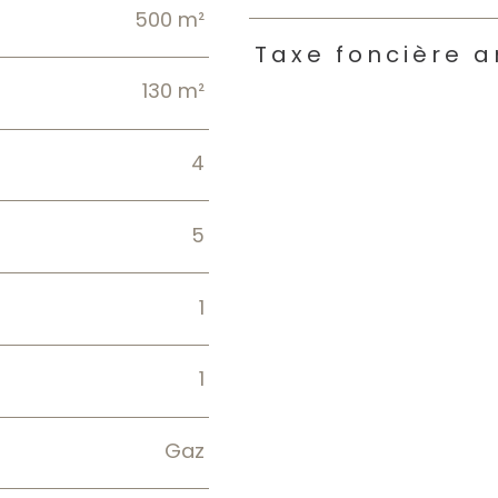
500 m²
Taxe foncière a
130 m²
4
5
1
1
Gaz