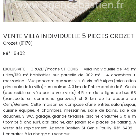
VENTE VILLA INDIVIDUELLE 5 PIECES CROZET
Crozet (01170)
Réf : 6402
EXCLUSIVITE - CROZET/Proche ST GENIS - Villa individuelle de 145 m²
utiles/139 m² habitables sur parcelle de 902 m² - 4 chambres +
mezzanine - Vue panoramique sans vis-à-vis côté Alpes (orientation
principale de la villa) - Au calme. A 3 km de l'Intermarché de St Genis
(accessible en vélo par la voie verte), 4.5 km de la ligne de bus 68
(transports en communs genevois) et 8 km de la douane du
Cern/Genève. Cette maison se compose d'une entrée, salon/séjour,
cuisine équipée, 4 chambres, mezzanine, salle de bains, salle de
douches, 3 WC, garage, grande terrasse, piscine chauffée 5 X 8 m
(pompe à chaleur), abri piscine, abri jardin et 4 places de parking. A
visiter très rapidement. Agence Bastien St Genis Pouilly. Réf. 6402 -
Honoraires à la charge du vendeur.