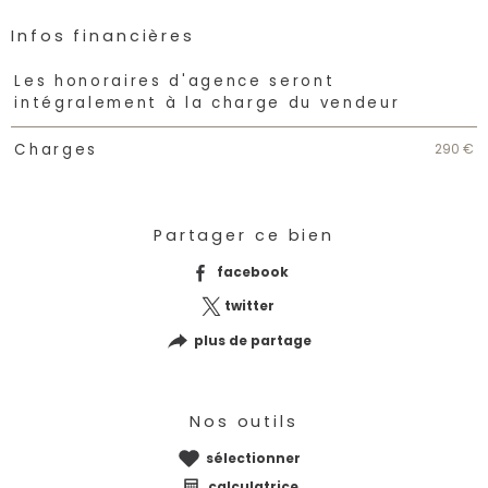
Infos financières
Caractéristiques
Valeurs
Les honoraires d'agence seront
intégralement à la charge du vendeur
290 €
Charges
Partager ce bien
facebook
twitter
plus de partage
Nos outils
sélectionner
calculatrice