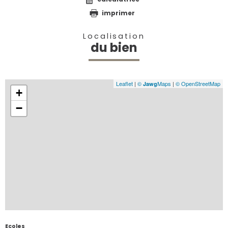
imprimer
Localisation
du bien
Leaflet
|
©
Maps
|
© OpenStreetMap
Jawg
+
−
Ecoles