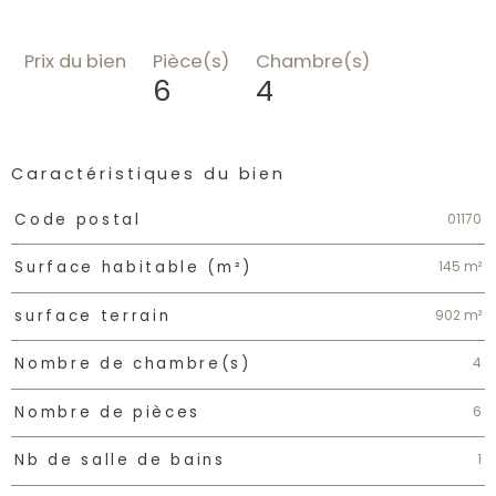
Prix du bien
Pièce(s)
Chambre(s)
6
4
Caractéristiques du bien
Caractéristiques
Valeurs
01170
Code postal
145 m²
Surface habitable (m²)
902 m²
surface terrain
4
Nombre de chambre(s)
6
Nombre de pièces
1
Nb de salle de bains