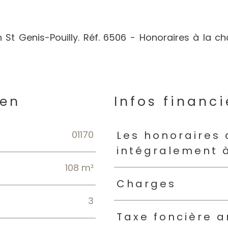
 St Genis-Pouilly. Réf. 6506 - Honoraires à la c
ien
Infos financi
01170
Caractéristiques
Valeur
Les honoraires
intégralement 
108 m²
Charges
3
Taxe foncière a