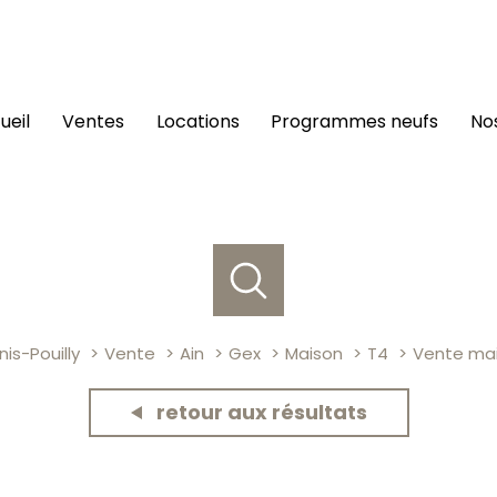
cueil
ventes
locations
programmes neufs
n
is-Pouilly
Vente
Ain
Gex
Maison
T4
Vente mai
retour aux résultats