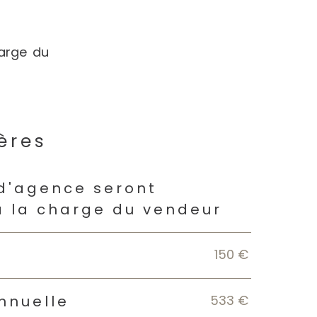
harge du
ères
s
 d'agence seront
à la charge du vendeur
150 €
533 €
nnuelle