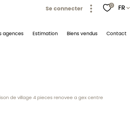
Langu
0
FR
Se connecter
os agences
estimation
biens vendus
contact
son de village 4 pieces renovee a gex centre