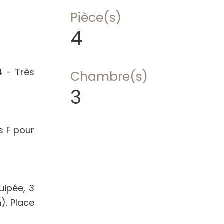
Pièce(s)
4
4 - Très
Chambre(s)
3
s F pour
uipée, 3
). Place