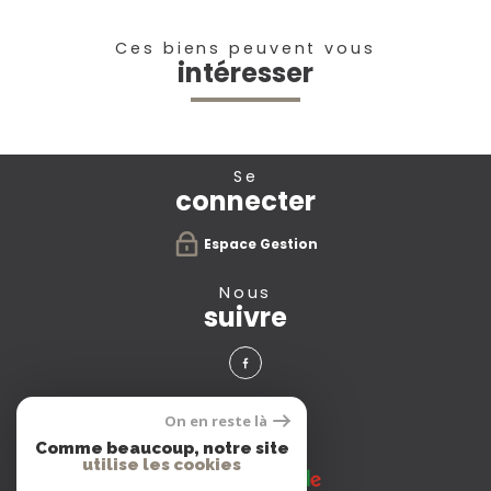
Ces biens peuvent vous
intéresser
se
connecter
Espace Gestion
nous
suivre
avis
On en reste là
clients
Comme beaucoup, notre site
utilise les cookies