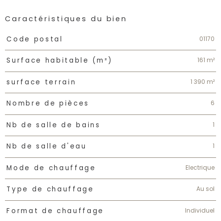
Caractéristiques du bien
Caractéristiques
Valeurs
01170
Code postal
161 m²
Surface habitable (m²)
1 390 m²
surface terrain
6
Nombre de pièces
1
Nb de salle de bains
1
Nb de salle d'eau
Electrique
Mode de chauffage
Au sol
Type de chauffage
Individuel
Format de chauffage