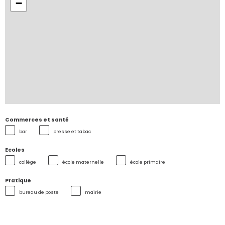
−
Commerces et santé
bar
presse et tabac
Ecoles
collège
école maternelle
école primaire
Pratique
bureau de poste
mairie