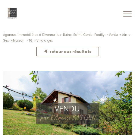
Agences immobilières à Divonne-les-Bains, Saint-Genis-Pouilly
Vente
Ain
Gex
Maison
T6
Villa a gex
retour aux résultats