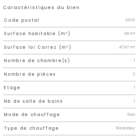
Caractéristiques du bien
Caractéristiques
Valeurs
01170
Code postal
48 m²
Surface habitable (m²)
47,67 m²
Surface loi Carrez (m²)
1
Nombre de chambre(s)
2
Nombre de pièces
1
Etage
1
Nb de salle de bains
Gaz
Mode de chauffage
Radiateur
Type de chauffage