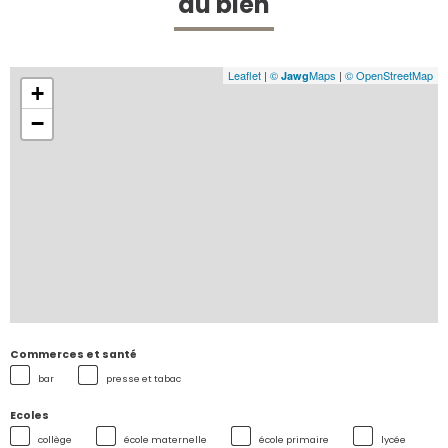
du bien
Leaflet
|
©
Maps
|
© OpenStreetMap
Jawg
+
−
Commerces et santé
bar
presse et tabac
Ecoles
collège
école maternelle
école primaire
lycée