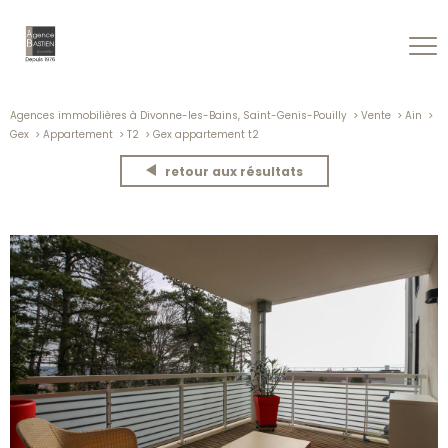
Agences immobilières à Divonne-les-Bains, Saint-Genis-Pouilly
Vente
Ain
Gex
Appartement
T2
Gex appartement t2
retour aux résultats