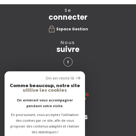
se
connecter
Espace Gestion
nous
suivre
avis
On en reste là
clients
Comme beaucoup, notre site
utilise les cookies
On aimerait vous accompagner
pendant votre visite.
Adhérents
En poursuivant, vous acceptez l'utilisation
des cookies par ce site, afin de vous
proposer des contenus adaptés et réaliser
des statistiques !