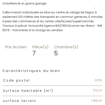
chaufferie et un grand garage.
Cette maison individuelle se situe au centre du village de Segny à
seulement 100 mètres des transports en commun genevois, 5 minutes
à pied des commerces et du centre-ville/écoles/supermarchés.
Travaux à prévoir. Exclusivité Agence BASTIEN Divonne-les-Bains - Réf.
6576 - Honoraires à la charge du vendeur.
Prix du bien
Pièce(s)
Chambre(s)
7
5
Caractéristiques du bien
Caractéristiques
Valeurs
01170
Code postal
170 m²
Surface habitable (m²)
1 159 m²
surface terrain