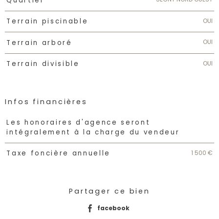
Quartier
OUI
Terrain piscinable
OUI
Terrain arboré
OUI
Terrain divisible
Infos financières
Caractéristiques
Valeurs
Les honoraires d'agence seront
intégralement à la charge du vendeur
1 500 €
Taxe foncière annuelle
Partager ce bien
facebook