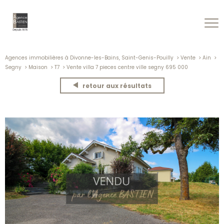
Agences immobilières à Divonne-les-Bains, Saint-Genis-Pouilly
Vente
Ain
Segny
Maison
T7
Vente villa 7 pieces centre ville segny 695 000
retour aux résultats