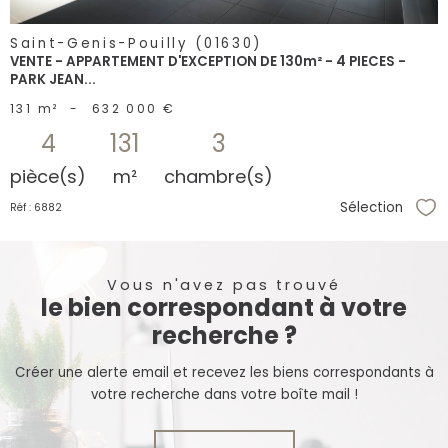
Saint-Genis-Pouilly (01630)
VENTE - APPARTEMENT D'EXCEPTION DE 130m² - 4 PIECES -
PARK JEAN...
131 m²
-
632 000 €
4
131
3
pièce(s)
m²
chambre(s)
Sélection
Réf : 6882
Sél
Vous n'avez pas trouvé
le bien correspondant à votre
recherche ?
Créer une alerte email et recevez les biens correspondants à
votre recherche dans votre boîte mail !