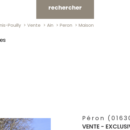
rechercher
is-Pouilly
Vente
Ain
Peron
Maison
res
Péron (0163
VENTE - EXCLUSIV