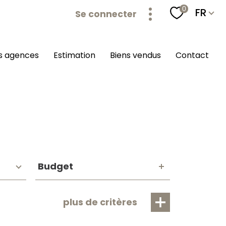
Langu
0
FR
Se connecter
os agences
estimation
biens vendus
contact
Budget
Budget
plus de critères