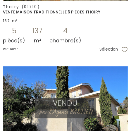
Thoiry (01710)
VENTE MAISON TRADITIONNELLE 6 PIECES THOIRY
137 m²
5
137
4
pièce(s)
m²
chambre(s)
Sélection
Réf : 6027
Sél
voir le
bien