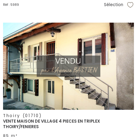
Sélection
Réf : 5989
Sél
voir le
bien
Thoiry (01710)
VENTE MAISON DE VILLAGE 4 PIECES EN TRIPLEX
THOIRY/FENIERES
85 m²