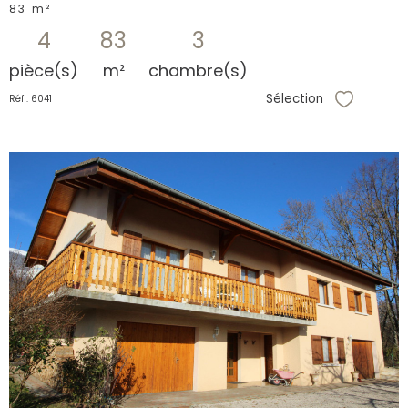
83 m²
4
83
3
pièce(s)
m²
chambre(s)
Sélection
Réf : 6041
Sélectionne
voir le
bien