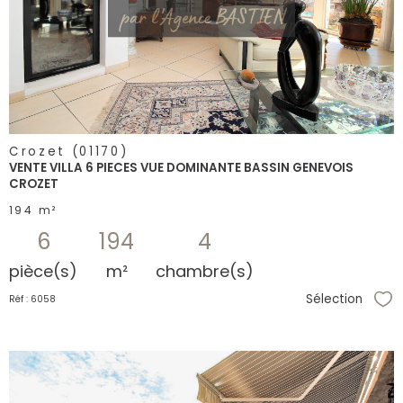
bien
Crozet (01170)
VENTE VILLA 6 PIECES VUE DOMINANTE BASSIN GENEVOIS
CROZET
194 m²
6
194
4
pièce(s)
m²
chambre(s)
Sélection
Réf : 6058
Sél