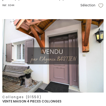
Sélection
Réf : 6044
Sél
voir le
bien
Collonges (01550)
VENTE MAISON 4 PIECES COLLONGES