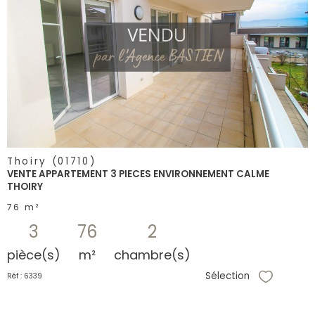
voir le
bien
Thoiry (01710)
VENTE APPARTEMENT 3 PIECES ENVIRONNEMENT CALME
THOIRY
76 m²
3
76
2
pièce(s)
m²
chambre(s)
Sélection
Réf : 6339
Sélectionne