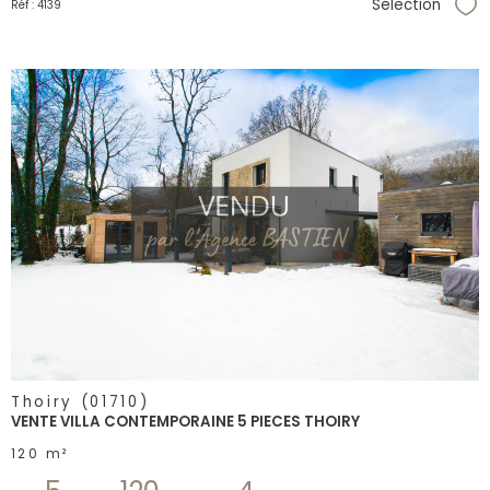
Sélection
Réf : 4139
Sél
voir le
bien
Thoiry (01710)
VENTE VILLA CONTEMPORAINE 5 PIECES THOIRY
120 m²