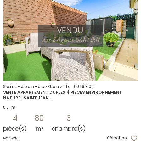
voir le
bien
Saint-Jean-de-Gonville (01630)
VENTE APPARTEMENT DUPLEX 4 PIECES ENVIRONNEMENT
NATUREL SAINT JEAN...
80 m²
4
80
3
pièce(s)
m²
chambre(s)
Sélection
Réf : 6295
Sél