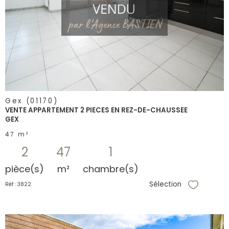
voir le
bien
Gex (01170)
VENTE APPARTEMENT 2 PIECES EN REZ-DE-CHAUSSEE
GEX
47 m²
2
47
1
pièce(s)
m²
chambre(s)
Sélection
Réf : 3822
Sélectionne