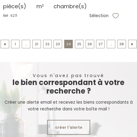
pièce(s)
m²
chambre(s)
Sélection
Réf : 6271
Sélectionne
1
...
21
22
23
24
25
26
27
...
28
Vous n'avez pas trouvé
le bien correspondant à votre
recherche ?
Créer une alerte email et recevez les biens correspondants à
votre recherche dans votre boîte mail !
créer l'alerte