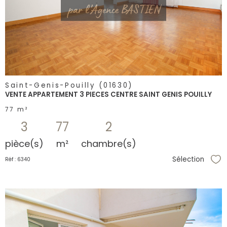
bien
Saint-Genis-Pouilly (01630)
VENTE APPARTEMENT 3 PIECES CENTRE SAINT GENIS POUILLY
77 m²
3
77
2
pièce(s)
m²
chambre(s)
Sélection
Réf : 6340
Sél