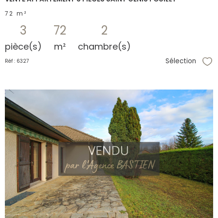
72 m²
3
72
2
pièce(s)
m²
chambre(s)
Sélection
Réf : 6327
Sél
voir le
bien