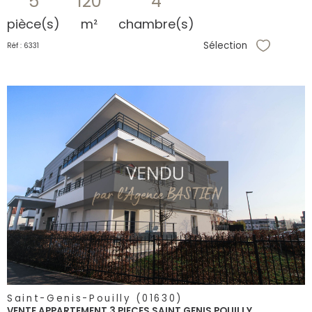
5
120
4
pièce(s)
m²
chambre(s)
Sélection
Réf : 6331
Sélectionne
voir le
bien
Saint-Genis-Pouilly (01630)
VENTE APPARTEMENT 3 PIECES SAINT GENIS POUILLY