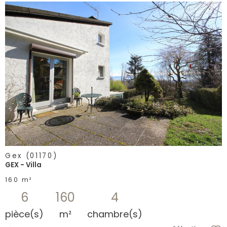
voir le
bien
Gex (01170)
GEX - Villa
160 m²
6
160
4
pièce(s)
m²
chambre(s)