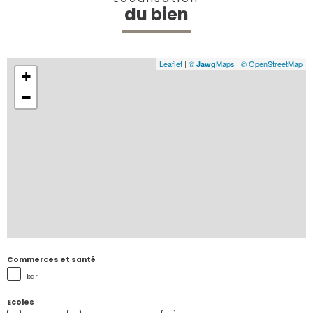
du bien
Leaflet
|
©
Maps
|
© OpenStreetMap
Jawg
+
−
Commerces et santé
bar
Ecoles