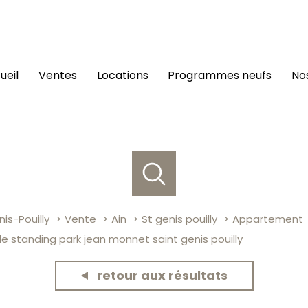
cueil
ventes
locations
programmes neufs
n
is-Pouilly
Vente
Ain
St genis pouilly
Appartement
 standing park jean monnet saint genis pouilly
retour aux résultats