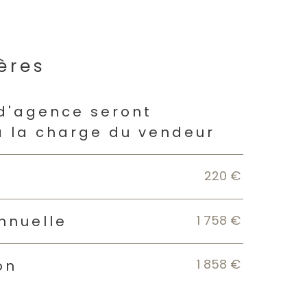
ères
s
 d'agence seront
à la charge du vendeur
220 €
1 758 €
nnuelle
1 858 €
on