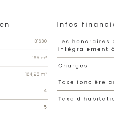
ien
Infos financi
01630
Caractéristiques
Valeur
Les honoraires
intégralement 
165 m²
Charges
164,95 m²
Taxe foncière a
4
Taxe d'habitati
5