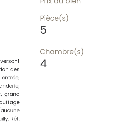
Prix du bien
Pièce(s)
5
Chambre(s)
4
versant
tion des
entrée,
anderie,
, grand
hauffage
(aucune
ly. Réf.