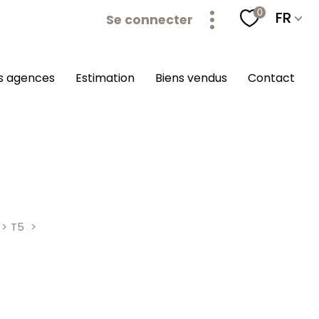
Langu
0
FR
Se connecter
os agences
estimation
biens vendus
contact
T5