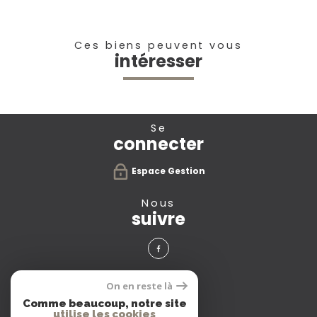
Ces biens peuvent vous
intéresser
se
connecter
Espace Gestion
nous
suivre
avis
On en reste là
clients
Comme beaucoup, notre site
utilise les cookies