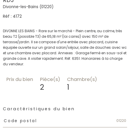
Divonne-les-Bains (01220)
Réf : 4172
DIVONNE LES BAINS - Rare sur le marché - Plein centre, au calme, très
beau T2 (possible T3) de 65,18 m² (loi carrez) avec 150 m² de
terrasse/jardin. Il se compose d'une entrée avec placard, cuisine
équipée ouverte sur un grand salon/séjour, salle de douches avec wc
et une chambre avec placard. Annexes : Garage fermé en sous-sol et
grande cave. A visiter rapidement. Réf. 6351. Honoraires à la charge
Prix du bien
Pièce(s)
Chambre(s)
2
1
Caractéristiques du bien
Caractéristiques
Valeurs
01220
Code postal