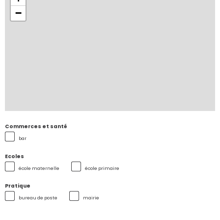
−
Commerces et santé
bar
Ecoles
école maternelle
école primaire
Pratique
bureau de poste
mairie