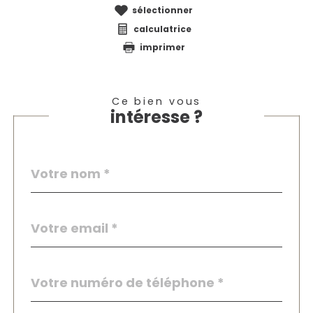
sélectionner
calculatrice
imprimer
Ce bien vous
intéresse ?
Nom
Fieldset
*
par
défaut
email
*
Téléphone
*