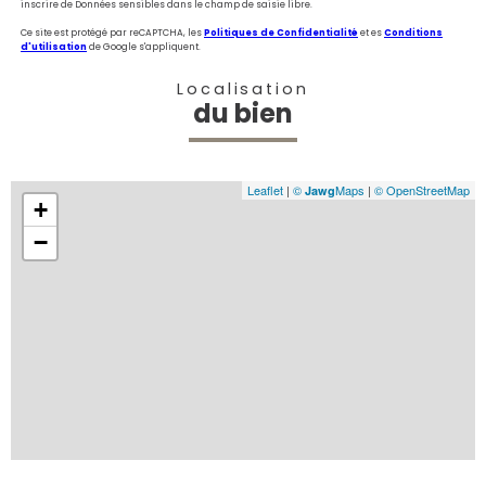
inscrire de Données sensibles dans le champ de saisie libre.
Ce site est protégé par reCAPTCHA, les
Politiques de Confidentialité
et es
Conditions
d'utilisation
de Google s'appliquent.
Localisation
du bien
Leaflet
|
©
Maps
|
© OpenStreetMap
Jawg
+
−