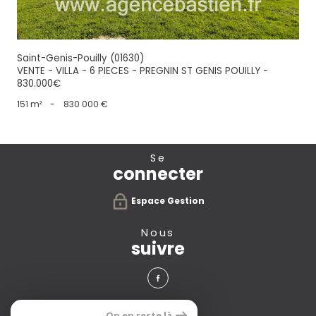
Saint-Genis-Pouilly (01630)
VENTE - VILLA - 6 PIECES - PREGNIN ST GENIS POUILLY -
830.000€
151 m²
-
830 000 €
se
connecter
Espace Gestion
nous
suivre
avis
On en reste là