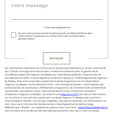
Message
Fieldset
*
par
défaut
Validation
* Champs obligatoires
j'ai pris connaissance de la politique de confidentialité et des
informations relatives au traitement de mes données
personnelles*
Validation
envoyer
Les informations recueillies sur ce formulaire sont enregistrées dans un fichier informatisé
par La Boite Immo agissant comme Sous-traitant du traitement pour la gestion de la
clientèle/prospects de l'Agence / du Réseau qui reste Responsable du Traitement de vos
Données personnelles. La base légale du traitement repose sur l'intérêt légitime de l'Agence /
du Réseau. Elles sont conservées jusqu'à demande de suppression et sont destinées à
l'Agence / au Réseau. Conformément à la loi « informatique et libertés », vous disposez des
droits d’accès, de rectification, d’effacement, d’opposition, de limitation et de portabilité de
vos données. Vous pouvez retirer votre consentement à tout moment en contactant
directement l’Agence / Le Réseau. Consultez le site
https://cnil.fr/fr
pour plus d’informations
sur vos droits. Si vous estimez, après avoir contacté l'Agence / le Réseau, que vos droits «
Informatique et Libertés » ne sont pas respectés, vous pouvez adresser une réclamation à la
CNIL. Nous vous informons de l’existence de la liste d'opposition au démarchage
téléphonique « Bloctel », sur laquelle vous pouvez vous inscrire ici :
https://www.bloctel.gouv.fr
.
Dans le cadre de la protection des Données personnelles, nous vous invitons à ne pas