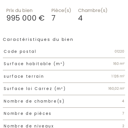
Prix du bien
Pièce(s)
Chambre(s)
995 000 €
7
4
Caractéristiques du bien
Caractéristiques
Valeurs
01220
Code postal
160 m²
Surface habitable (m²)
1 126 m²
surface terrain
160,02 m²
Surface loi Carrez (m²)
4
Nombre de chambre(s)
7
Nombre de pièces
2
Nombre de niveaux