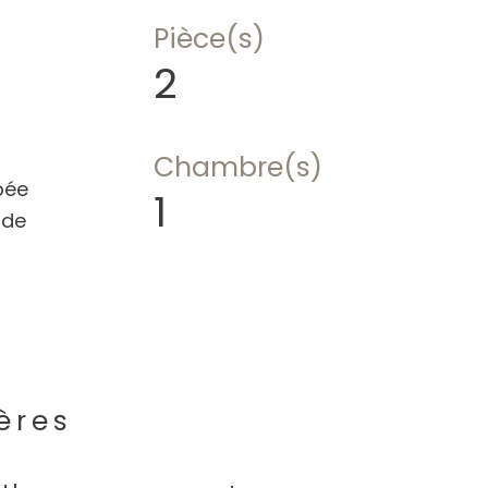
Pièce(s)
2
Chambre(s)
pée
1
 de
ères