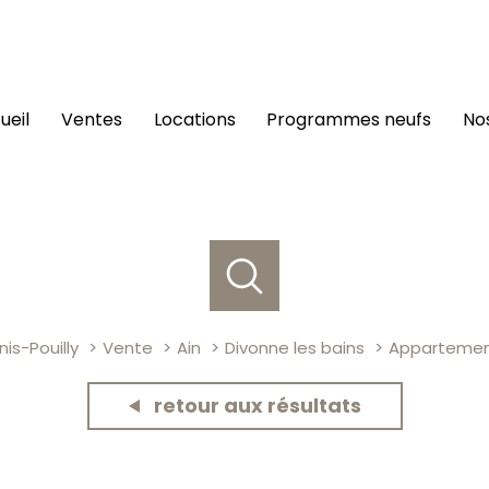
cueil
ventes
locations
programmes neufs
n
is-Pouilly
Vente
Ain
Divonne les bains
Apparteme
retour aux résultats