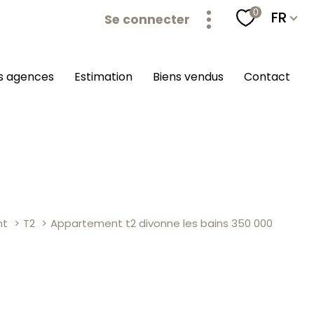
Langu
0
FR
Se connecter
os agences
estimation
biens vendus
contact
nt
T2
Appartement t2 divonne les bains 350 000