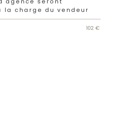
s
 d'agence seront
à la charge du vendeur
102 €