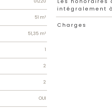
01220
Caractéristiques
Valeur
Les honoraires
intégralement 
51 m²
Charges
51,35 m²
1
2
2
OUI