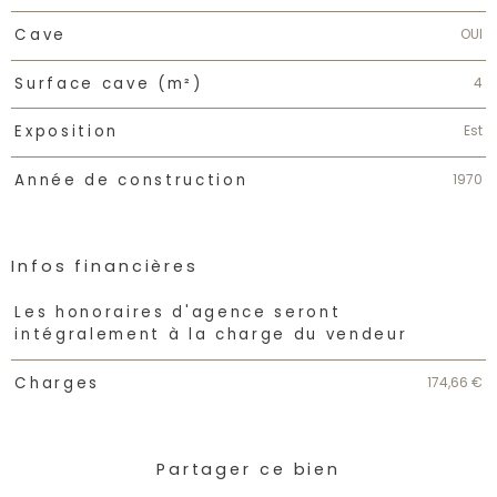
OUI
Cave
4
Surface cave (m²)
Est
Exposition
1970
Année de construction
Infos financières
Caractéristiques
Valeurs
Les honoraires d'agence seront
intégralement à la charge du vendeur
174,66 €
Charges
Partager ce bien