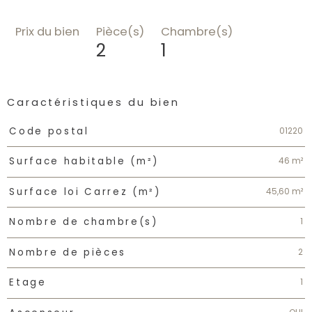
Prix du bien
Pièce(s)
Chambre(s)
2
1
Caractéristiques du bien
Caractéristiques
Valeurs
01220
Code postal
46 m²
Surface habitable (m²)
45,60 m²
Surface loi Carrez (m²)
1
Nombre de chambre(s)
2
Nombre de pièces
1
Etage