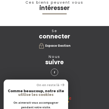
Ces biens peuvent vous
intéresser
se
connecter
Espace Gestion
nous
suivre
avis
On en reste là
clients
Comme beaucoup, notre site
utilise les cookies
On aimerait vous accompagner
pendant votre visite.