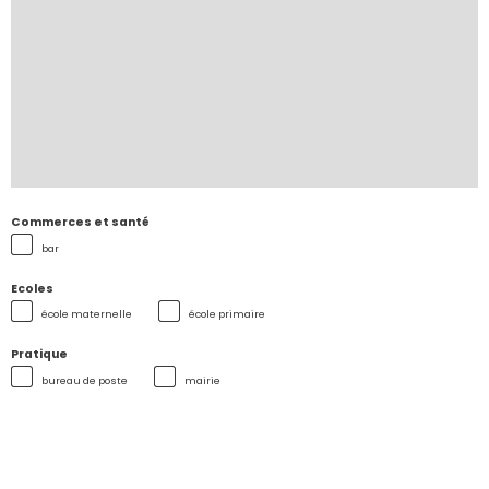
Commerces et santé
bar
Ecoles
école maternelle
école primaire
Pratique
bureau de poste
mairie