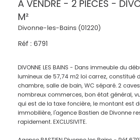
A VENDRE - 2 PIECES - DIV
M²
Divonne-les-Bains (01220)
Réf : 6791
DIVONNE LES BAINS - Dans immeuble du débu
lumineux de 57,74 m2 loi carrez, constitué 
chambre, salle de bain, WC séparé. 2 caves en
nombreux commerces, bon état général, vue s
qui est de la taxe foncière, le montant est
immobilière, l'agence Bastien de Divonne rest
rapidement. EXCLUSIVITE.
Agence BASTIEN Divonne les Bains - Réf 679