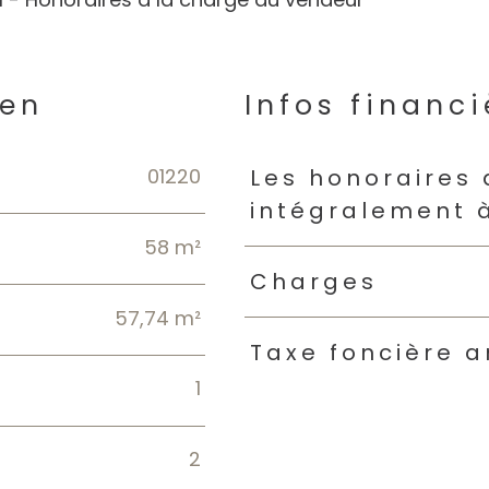
ien
Infos financi
01220
Caractéristiques
Valeur
Les honoraires
intégralement 
58 m²
Charges
57,74 m²
Taxe foncière a
1
2