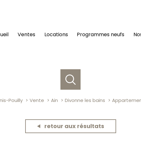
cueil
ventes
locations
programmes neufs
n
is-Pouilly
Vente
Ain
Divonne les bains
Apparteme
retour aux résultats