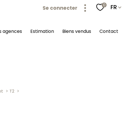
Langu
0
FR
Se connecter
os agences
estimation
biens vendus
contact
nt
T2