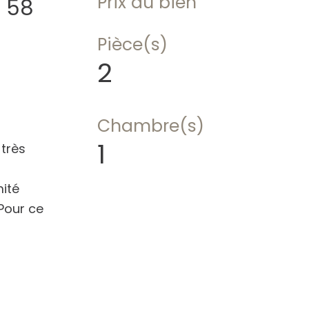
Prix du bien
- 58
Pièce(s)
2
Chambre(s)
1
très
mité
Pour ce