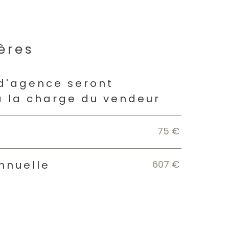
ères
s
 d'agence seront
à la charge du vendeur
75 €
607 €
nnuelle