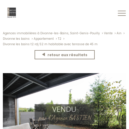
Agences immobilières à Divonne-les-Bains, Saint-Genis-Pouilly
Vente
Ain
Divonne les bains
Appartement
T2
Divonne les bains t2 rdj 52 m habitable avec terrasse de 45 m
retour aux résultats