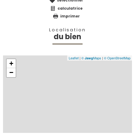
sélectionner
calculatrice
imprimer
Localisation
du bien
Leaflet
|
©
Maps
|
© OpenStreetMap
Jawg
+
−