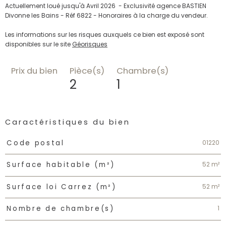
Actuellement loué jusqu'à Avril 2026 - Exclusivité agence BASTIEN
Divonne les Bains - Réf 6822 - Honoraires à la charge du vendeur.
Les informations sur les risques auxquels ce bien est exposé sont
disponibles sur le site
Géorisques
Prix du bien
Pièce(s)
Chambre(s)
2
1
Caractéristiques du bien
Caractéristiques
Valeurs
01220
Code postal
52 m²
Surface habitable (m²)
52 m²
Surface loi Carrez (m²)
1
Nombre de chambre(s)