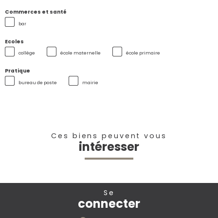
Commerces et santé
bar
Ecoles
collège
école maternelle
école primaire
Pratique
bureau de poste
mairie
Ces biens peuvent vous
intéresser
se
connecter