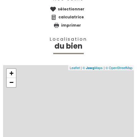
sélectionner
calculatrice
imprimer
Localisation
du bien
Leaflet
|
©
Maps
|
© OpenStreetMap
Jawg
+
−