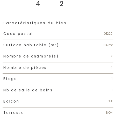
4
2
Caractéristiques du bien
Caractéristiques
Valeurs
01220
Code postal
84 m²
Surface habitable (m²)
2
Nombre de chambre(s)
4
Nombre de pièces
1
Etage
1
Nb de salle de bains
OUI
Balcon
NON
Terrasse