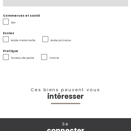
Commerces et santé
bar
Ecoles
école maternelle
école primaire
Pratique
bureau de poste
mairie
Ces biens peuvent vous
intéresser
se
connecter